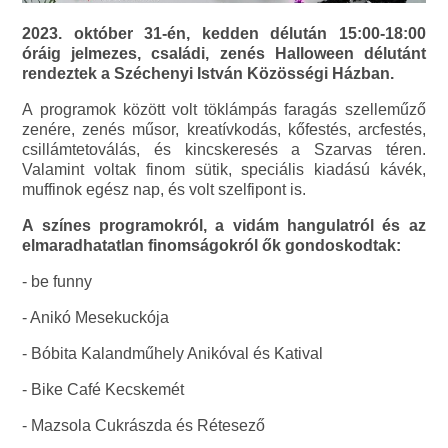
2023. október 31-én, kedden délután 15:00-18:00
óráig jelmezes, családi, zenés Halloween délutánt
rendeztek a Széchenyi István Közösségi Házban.
A programok között volt töklámpás faragás szelleműző
zenére, zenés műsor, kreatívkodás, kőfestés, arcfestés,
csillámtetoválás, és kincskeresés a Szarvas téren.
Valamint voltak finom sütik, speciális kiadású kávék,
muffinok egész nap, és volt szelfipont is.
A színes programokról, a vidám hangulatról és az
elmaradhatatlan finomságokról ők gondoskodtak:
- be funny
- Anikó Mesekuckója
- Bóbita Kalandműhely Anikóval és Katival
- Bike Café Kecskemét
- Mazsola Cukrászda és Rétesező