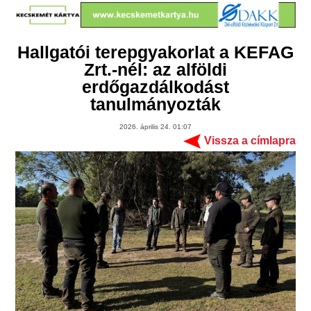
Hallgatói terepgyakorlat a KEFAG
Zrt.-nél: az alföldi
erdőgazdálkodást
tanulmányozták
2026. április 24. 01:07
Vissza a címlapra