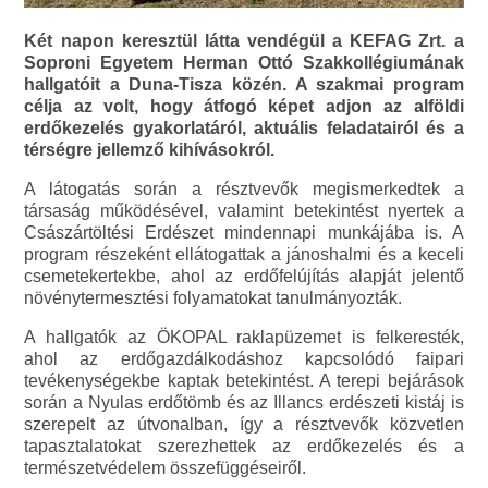
Két napon keresztül látta vendégül a KEFAG Zrt. a
Soproni Egyetem Herman Ottó Szakkollégiumának
hallgatóit a Duna-Tisza közén. A szakmai program
célja az volt, hogy átfogó képet adjon az alföldi
erdőkezelés gyakorlatáról, aktuális feladatairól és a
térségre jellemző kihívásokról.
A látogatás során a résztvevők megismerkedtek a
társaság működésével, valamint betekintést nyertek a
Császártöltési Erdészet mindennapi munkájába is. A
program részeként ellátogattak a jánoshalmi és a keceli
csemetekertekbe, ahol az erdőfelújítás alapját jelentő
növénytermesztési folyamatokat tanulmányozták.
A hallgatók az ÖKOPAL raklapüzemet is felkeresték,
ahol az erdőgazdálkodáshoz kapcsolódó faipari
tevékenységekbe kaptak betekintést. A terepi bejárások
során a Nyulas erdőtömb és az Illancs erdészeti kistáj is
szerepelt az útvonalban, így a résztvevők közvetlen
tapasztalatokat szerezhettek az erdőkezelés és a
természetvédelem összefüggéseiről.