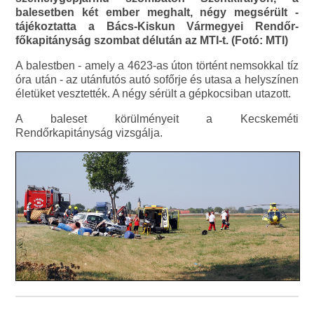
balesetben két ember meghalt, négy megsérült -
tájékoztatta a Bács-Kiskun Vármegyei Rendőr-
főkapitányság szombat délután az MTI-t. (Fotó: MTI)
A balestben - amely a 4623-as úton történt nemsokkal tíz
óra után - az utánfutós autó sofőrje és utasa a helyszínen
életüket vesztették. A négy sérült a gépkocsiban utazott.
A baleset körülményeit a Kecskeméti
Rendőrkapitányság vizsgálja.