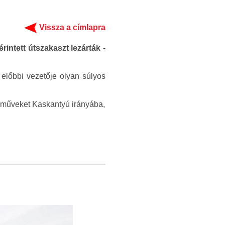
Vissza a címlapra
rintett útszakaszt lezárták -
 előbbi vezetője olyan súlyos
árműveket Kaskantyú irányába,