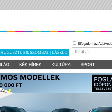
Elfogadom az
Adatvéde
. AUGUSZTUS 8. SZOMBAT | LÁSZLÓ
ILÁG
KÉK HÍREK
KULTÚRA
SPORT