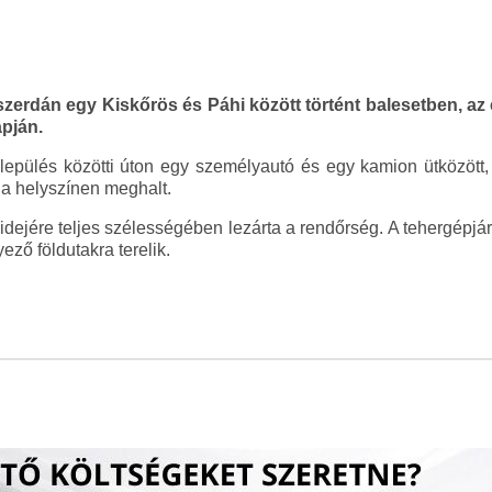
zerdán egy Kiskőrös és Páhi között történt balesetben, az é
pján.
epülés közötti úton egy személyautó és egy kamion ütközött,
 a helyszínen meghalt.
 idejére teljes szélességében lezárta a rendőrség. A tehergépj
ző földutakra terelik.