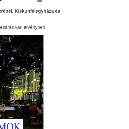
erénél, Kiskunfélegyháza és
útlezárás van érvényben.