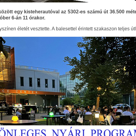
között egy kisteherautóval az 5302-es számú út 36.500 mét
óber 6-án 11 órakor.
színen életét vesztette. A balesettel érintett szakaszon teljes 