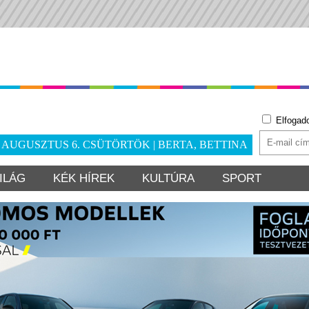
Elfogad
. AUGUSZTUS 6. CSÜTÖRTÖK | BERTA, BETTINA
ILÁG
KÉK HÍREK
KULTÚRA
SPORT