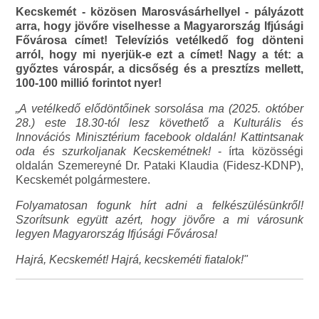
Kecskemét - közösen Marosvásárhellyel - pályázott
arra, hogy jövőre viselhesse a Magyarország Ifjúsági
Fővárosa címet! Televíziós vetélkedő fog dönteni
arról, hogy mi nyerjük-e ezt a címet! Nagy a tét: a
győztes várospár, a dicsőség és a presztízs mellett,
100-100 millió forintot nyer!
„A vetélkedő elődöntőinek sorsolása ma (2025. október
28.) este 18.30-tól lesz követhető a Kulturális és
Innovációs Minisztérium facebook oldalán! Kattintsanak
oda és szurkoljanak Kecskemétnek!
- írta közösségi
oldalán Szemereyné Dr. Pataki Klaudia (Fidesz-KDNP),
Kecskemét polgármestere.
Folyamatosan fogunk hírt adni a felkészülésünkről!
Szorítsunk együtt azért, hogy jövőre a mi városunk
legyen Magyarország Ifjúsági Fővárosa!
Hajrá, Kecskemét! Hajrá, kecskeméti fiatalok!"