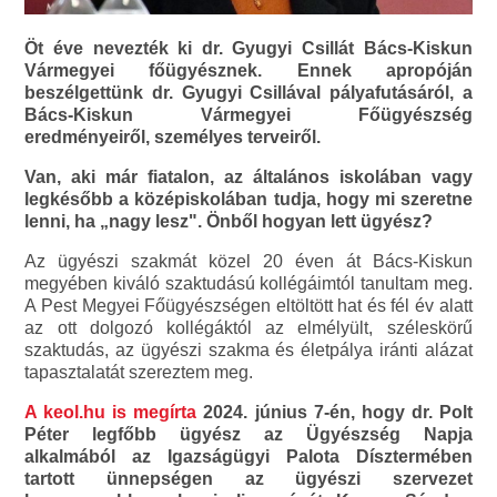
Öt éve nevezték ki dr. Gyugyi Csillát Bács-Kiskun
Vármegyei főügyésznek. Ennek apropóján
beszélgettünk dr. Gyugyi Csillával pályafutásáról, a
Bács-Kiskun Vármegyei Főügyészség
eredményeiről, személyes terveiről.
Van, aki már fiatalon, az általános iskolában vagy
legkésőbb a középiskolában tudja, hogy mi szeretne
lenni, ha „nagy lesz". Önből hogyan lett ügyész?
Az ügyészi szakmát közel 20 éven át Bács-Kiskun
megyében kiváló szaktudású kollégáimtól tanultam meg.
A Pest Megyei Főügyészségen eltöltött hat és fél év alatt
az ott dolgozó kollégáktól az elmélyült, széleskörű
szaktudás, az ügyészi szakma és életpálya iránti alázat
tapasztalatát szereztem meg.
A keol.hu is megírta
2024. június 7-én, hogy dr. Polt
Péter legfőbb ügyész az Ügyészség Napja
alkalmából az Igazságügyi Palota Dísztermében
tartott ünnepségen az ügyészi szervezet