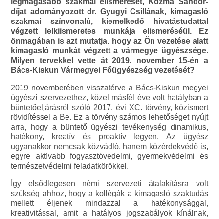
legmagasabb szakmai elismerését, Kozma Sándor-
díjat adományozott dr. Gyugyi Csillának, kimagasló
szakmai színvonalú, kiemelkedő hivatástudattal
végzett lelkiismeretes munkája elismeréséül. Ez
önmagában is azt mutatja, hogy az Ön vezetése alatt
kimagasló munkát végzett a vármegye ügyészsége.
Milyen tervekkel vette át 2019. november 15-én a
Bács-Kiskun Vármegyei Főügyészség vezetését?
2019 novemberében visszatérve a Bács-Kiskun megyei
ügyészi szervezethez, közel másfél éve volt hatályban a
büntetőeljárásról szóló 2017. évi XC. törvény, közismert
rövidítéssel a Be. Ez a törvény számos lehetőséget nyújt
arra, hogy a büntető ügyészi tevékenység dinamikus,
hatékony, kreatív és proaktív legyen. Az ügyész
ugyanakkor nemcsak közvádló, hanem közérdekvédő is,
egyre aktívabb fogyasztóvédelmi, gyermekvédelmi és
természetvédelmi feladatkörökkel.
Így elsődlegesen némi szervezeti átalakításra volt
szükség ahhoz, hogy a kollégák a kimagasló szaktudás
mellett éljenek mindazzal a hatékonysággal,
kreativitással, amit a hatályos jogszabályok kínálnak,