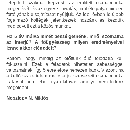
felépített szakmai képzést, az említett csapatmunka
megértését, és az ügyészi hivatás, mint életpálya minden
fortélyának elsajátítását nyújtjuk. Az idei évben is újabb
fogalmazó kollégák jelentkeztek hozzánk és kezdtük
meg együtt ezt a közös munkát.
Ha 5 év múlva ismét beszélgetnénk, miről szólhatna
az interjú? A főügyészség milyen eredményeivel
lenne akkor elégedett?
Vallom, hogy mindig az előttünk álló feladatra kell
fókuszálni. Ezek a feladatok hihetetlen sebességgel
változhatnak. Így 5 évre előre nehezen látok. Viszont ha
a kellő szakértelem mellé a jól szervezett csapatmunka
is társul, nem lehet olyan kihívás, amelyet nem tudunk
megoldani.
Noszlopy N. Miklós