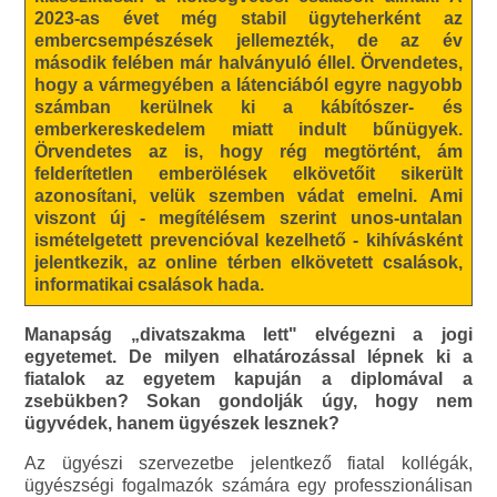
2023-as évet még stabil ügyteherként az
embercsempészések jellemezték, de az év
második felében már halványuló éllel. Örvendetes,
hogy a vármegyében a látenciából egyre nagyobb
számban kerülnek ki a kábítószer- és
emberkereskedelem miatt indult bűnügyek.
Örvendetes az is, hogy rég megtörtént, ám
felderítetlen emberölések elkövetőit sikerült
azonosítani, velük szemben vádat emelni. Ami
viszont új - megítélésem szerint unos-untalan
ismételgetett prevencióval kezelhető - kihívásként
jelentkezik, az online térben elkövetett csalások,
informatikai csalások hada.
Manapság „divatszakma lett" elvégezni a jogi
egyetemet. De milyen elhatározással lépnek ki a
fiatalok az egyetem kapuján a diplomával a
zsebükben? Sokan gondolják úgy, hogy nem
ügyvédek, hanem ügyészek lesznek?
Az ügyészi szervezetbe jelentkező fiatal kollégák,
ügyészségi fogalmazók számára egy professzionálisan