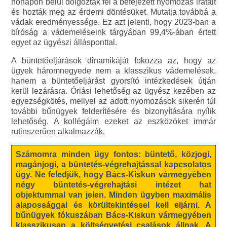
hónapon belül dolgozták fel a befejezett nyomozás iratait
és hozták meg az érdemi döntésüket. Mutatja továbbá a
vádak eredményessége. Ez azt jelenti, hogy 2023-ban a
bíróság a vádemeléseink tárgyában 99,4%-ában értett
egyet az ügyészi állásponttal.
A büntetőeljárások dinamikáját fokozza az, hogy az
ügyek háromnegyede nem a klasszikus vádemelések,
hanem a büntetőeljárást gyorsító intézkedések útján
kerül lezárásra. Óriási lehetőség az ügyész kezében az
egyezségkötés, mellyel az adott nyomozások sikerén túl
további bűnügyek felderítésére és bizonyítására nyílik
lehetőség. A kollégáim ezeket az eszközöket immár
rutinszerűen alkalmazzák.
Számomra minden ügy fontos: büntető, közjogi,
magánjogi, a büntetés-végrehajtással kapcsolatos
ügy. Ne feledjük, hogy Bács-Kiskun vármegyében
négy büntetés-végrehajtási intézet hat
objektummal van jelen. Minden ügyben maximális
alapossággal és körültekintéssel kell eljárni. A
bűnügyek fókuszában Bács-Kiskun vármegyében
klasszikusan a költségvetési csalások állnak. A