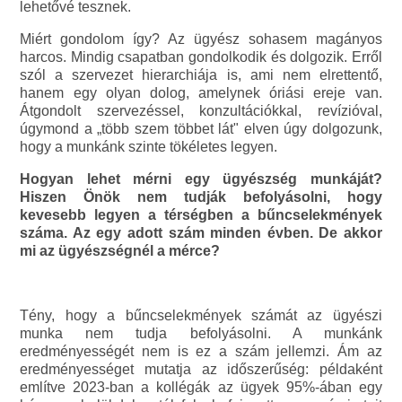
lehetővé tesznek.
Miért gondolom így? Az ügyész sohasem magányos
harcos. Mindig csapatban gondolkodik és dolgozik. Erről
szól a szervezet hierarchiája is, ami nem elrettentő,
hanem egy olyan dolog, amelynek óriási ereje van.
Átgondolt szervezéssel, konzultációkkal, revízióval,
úgymond a „több szem többet lát" elven úgy dolgozunk,
hogy a munkánk szinte tökéletes legyen.
Hogyan lehet mérni egy ügyészség munkáját?
Hiszen Önök nem tudják befolyásolni, hogy
kevesebb legyen a térségben a bűncselekmények
száma. Az egy adott szám minden évben. De akkor
mi az ügyészségnél a mérce?
Tény, hogy a bűncselekmények számát az ügyészi
munka nem tudja befolyásolni. A munkánk
eredményességét nem is ez a szám jellemzi. Ám az
eredményességet mutatja az időszerűség: példaként
említve 2023-ban a kollégák az ügyek 95%-ában egy