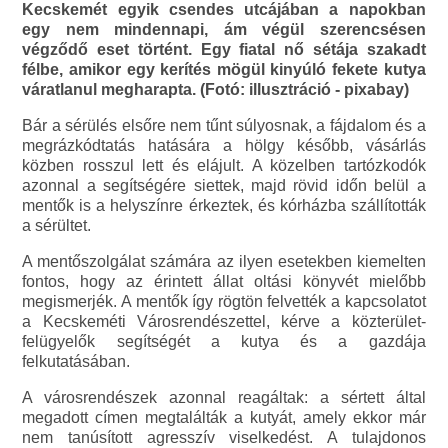
Kecskemét egyik csendes utcájában a napokban
egy nem mindennapi, ám végül szerencsésen
végződő eset történt. Egy fiatal nő sétája szakadt
félbe, amikor egy kerítés mögül kinyúló fekete kutya
váratlanul megharapta. (Fotó: illusztráció - pixabay)
Bár a sérülés elsőre nem tűnt súlyosnak, a fájdalom és a
megrázkódtatás hatására a hölgy később, vásárlás
közben rosszul lett és elájult. A közelben tartózkodók
azonnal a segítségére siettek, majd rövid időn belül a
mentők is a helyszínre érkeztek, és kórházba szállították
a sérültet.
A mentőszolgálat számára az ilyen esetekben kiemelten
fontos, hogy az érintett állat oltási könyvét mielőbb
megismerjék. A mentők így rögtön felvették a kapcsolatot
a Kecskeméti Városrendészettel, kérve a közterület-
felügyelők segítségét a kutya és a gazdája
felkutatásában.
A városrendészek azonnal reagáltak: a sértett által
megadott címen megtalálták a kutyát, amely ekkor már
nem tanúsított agresszív viselkedést. A tulajdonos