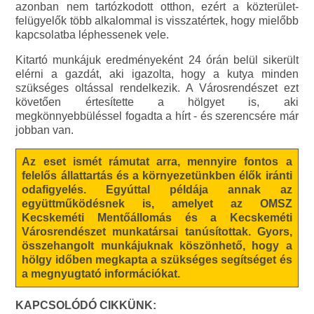
azonban nem tartózkodott otthon, ezért a közterület-
felügyelők több alkalommal is visszatértek, hogy mielőbb
kapcsolatba léphessenek vele.
Kitartó munkájuk eredményeként 24 órán belül sikerült
elérni a gazdát, aki igazolta, hogy a kutya minden
szükséges oltással rendelkezik. A Városrendészet ezt
követően értesítette a hölgyet is, aki
megkönnyebbüléssel fogadta a hírt - és szerencsére már
jobban van.
Az eset ismét rámutat arra, mennyire fontos a
felelős állattartás és a környezetünkben élők iránti
odafigyelés. Egyúttal példája annak az
együttműködésnek is, amelyet az OMSZ
Kecskeméti Mentőállomás és a Kecskeméti
Városrendészet munkatársai tanúsítottak. Gyors,
összehangolt munkájuknak köszönhető, hogy a
hölgy időben megkapta a szükséges segítséget és
a megnyugtató információkat.
KAPCSOLÓDÓ CIKKÜNK: