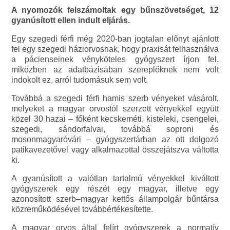
A nyomozók felszámoltak egy bűnszövetséget, 12
gyanúsított ellen indult eljárás.
Egy szegedi férfi még 2020-ban jogtalan előnyt ajánlott
fel egy szegedi háziorvosnak, hogy praxisát felhasználva
a pácienseinek vényköteles gyógyszert írjon fel,
miközben az adatbázisában szereplőknek nem volt
indokolt ez, arról tudomásuk sem volt.
Továbbá a szegedi férfi hamis szerb vényeket vásárolt,
melyeket a magyar orvostól szerzett vényekkel együtt
közel 30 hazai – főként kecskeméti, kisteleki, csengelei,
szegedi, sándorfalvai, továbbá soproni és
mosonmagyaróvári – gyógyszertárban az ott dolgozó
patikavezetővel vagy alkalmazottal összejátszva váltotta
ki.
A gyanúsított a valótlan tartalmú vényekkel kiváltott
gyógyszerek egy részét egy magyar, illetve egy
azonosított szerb–magyar kettős állampolgár bűntársa
közreműködésével továbbértékesítette.
A magyar orvos által felírt gyógyszerek a normatív