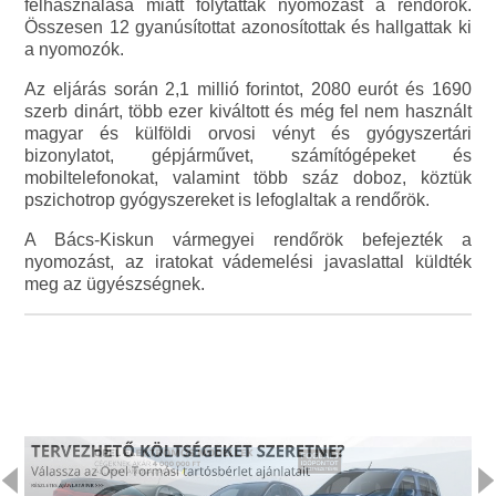
felhasználása miatt folytattak nyomozást a rendőrök.
Összesen 12 gyanúsítottat azonosítottak és hallgattak ki
a nyomozók.
Az eljárás során 2,1 millió forintot, 2080 eurót és 1690
szerb dinárt, több ezer kiváltott és még fel nem használt
magyar és külföldi orvosi vényt és gyógyszertári
bizonylatot, gépjárművet, számítógépeket és
mobiltelefonokat, valamint több száz doboz, köztük
pszichotrop gyógyszereket is lefoglaltak a rendőrök.
A Bács-Kiskun vármegyei rendőrök befejezték a
nyomozást, az iratokat vádemelési javaslattal küldték
meg az ügyészségnek.