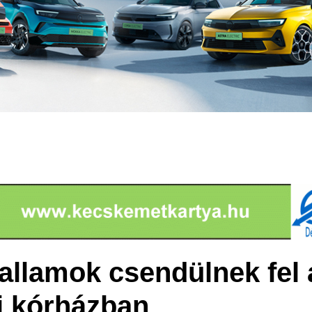
allamok csendülnek fel 
i kórházban