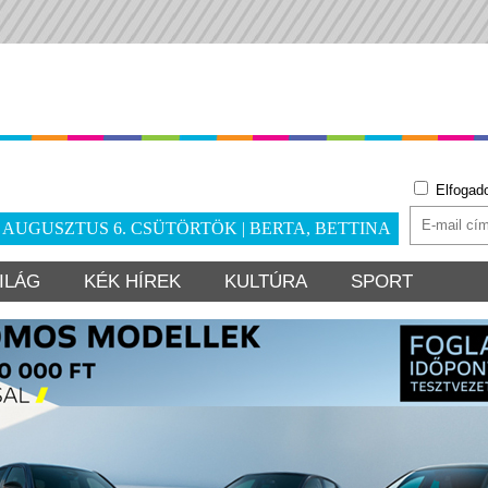
Elfogad
. AUGUSZTUS 6. CSÜTÖRTÖK | BERTA, BETTINA
ILÁG
KÉK HÍREK
KULTÚRA
SPORT