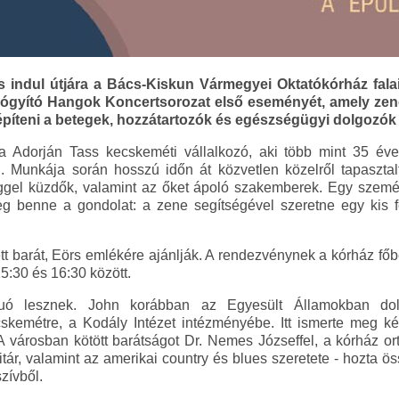
indul útjára a Bács-Kiskun Vármegyei Oktatókórház falai 
ógyító Hangok Koncertsorozat első eseményét, amely zené
íteni a betegek, hozzátartozók és egészségügyi dolgozók
ja Adorján Tass kecskeméti vállalkozó, aki több mint 35 éve
l. Munkája során hosszú időn át közvetlen közelről tapasztal
gel küzdők, valamint az őket ápoló szakemberek. Egy szemé
eg benne a gondolat: a zene segítségével szeretne egy kis fe
tt barát, Eörs emlékére ajánlják. A rendezvénynek a kórház főb
5:30 és 16:30 között.
ó lesznek. John korábban az Egyesült Államokban dolg
skemétre, a Kodály Intézet intézményébe. Itt ismerte meg kés
 városban kötött barátságot Dr. Nemes Józseffel, a kórház ort
itár, valamint az amerikai country és blues szeretete - hozta ö
zívből.