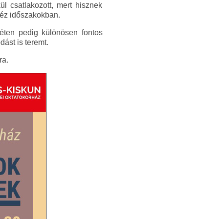
ül csatlakozott, mert hisznek
héz időszakokban.
éten pedig különösen fontos
ást is teremt.
ra.