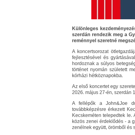
Különleges kezdeményezés 
szerdán rendezik meg a Gy
reménnyel szeretné megszép
A koncertsorozat ötletgazdá
fejlesztésével és gyártásáva
hordoznak a súlyos betegség
történet nyomán született m
kórházi hétköznapokba.
Az első koncertet egy szerete
2026. május 27-én, szerdán 1
A fellépők a John&Joe du
továbbképzésre érkezett Kec
Kecskeméten telepedtek le. A
közös zenei érdeklődés - a g
zenélnek együtt, örömből és s