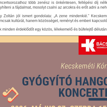
certsorozathoz több zenész is önkéntesen, fellépési díj nélk
íteni a fájdalmat, mosolyt csalni az arcokra és erőt adni a ne
y Zoltán jól ismert gondolata: „A zene mindenkié." Kecskem
mcsak kultúrát, hanem közösséget, reményt és emberi kapcsolód
k minden érdeklődőt egy közös, lélekemelő és búfelejtő délután