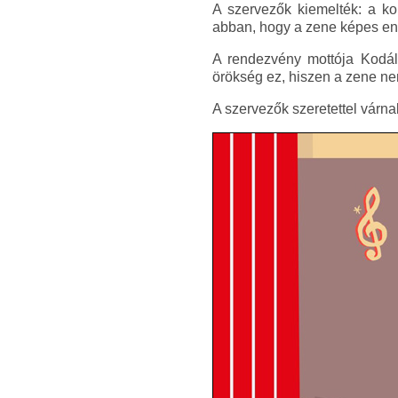
A szervezők kiemelték: a kon
abban, hogy a zene képes enyh
A rendezvény mottója Kodál
örökség ez, hiszen a zene ne
A szervezők szeretettel várna