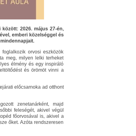
között: 2026. május 27-én,
vel, emberi közelséggel és
 mindennapjait.
 foglalkozik orvosi eszközök
ta meg, milyen lelki terheket
lyes élmény és egy inspiráló
ltöltődést és örömöt vinni a
ejárati előcsarnoka ad otthont
ozott zenetanárként, majd
őbbi feleségét, akivel végül
opéd főorvosával is, akivel a
ssze őket. Azóta rendszeresen