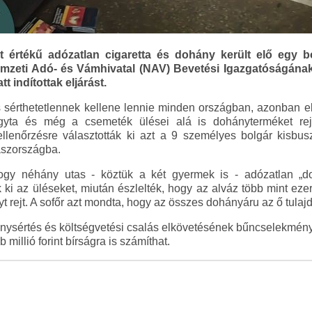
nt értékű adózatlan cigaretta és dohány került elő egy b
emzeti Adó- és Vámhivatal (NAV) Bevetési Igazgatóságána
 indítottak eljárást.
 sérthetetlennek kellene lennie minden országban, azonban 
agyta és még a csemeték ülései alá is dohányterméket rej
llenőrzésre választották ki azt a 9 személyes bolgár kisbus
aszországba.
 hogy néhány utas - köztük a két gyermek is - adózatlan „d
 ki az üléseket, miután észlelték, hogy az alváz több mint ezer
 rejt. A sofőr azt mondta, hogy az összes dohányáru az ő tulaj
nysértés és költségvetési csalás elkövetésének bűncselekménye m
 millió forint bírságra is számíthat.