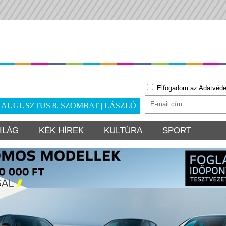
Elfogadom az
Adatvéde
. AUGUSZTUS 8. SZOMBAT | LÁSZLÓ
ILÁG
KÉK HÍREK
KULTÚRA
SPORT