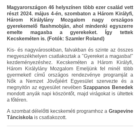
Magyarországon 46 helyszínen több ezer család vett
részt 2024. május 4-én, szombaton a Három Királyfi,
Három Királylány Mozgalom nagy országos
gyerekemelő flashmobján, ahol mindenki egyszerre
emelte magasba a gyerekeket. Így tettek
Kecskeméten is. (Fotók: Szamler Roland)
Kis- és nagyvárosokban, falvakban és szinte az összes
megyeszékhelyen csatlakoztak a "Gyereket a magasba!"
kezdeményezéshez. Kecskeméten a Három Királyfi,
Három Királylány Mozgalom Emeljünk fel minél több
gyermeket! című országos rendezvénye programját a
Nők a Nemzet Jövőjéért Egyesület szervezte és a
megnyitón az egyesület nevében
Szappanos Benedek
mondott anyák napi köszöntőt, majd virágokat is ültettek
a főtéren.
A szombat délelőtti kecskeméti programhoz a
Grapevine
Tánciskola
is csatlakozott.