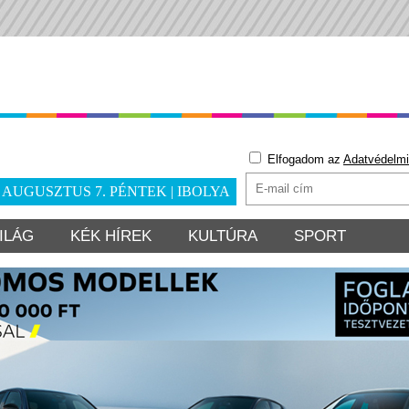
Elfogadom az
Adatvédelmi
. AUGUSZTUS 7. PÉNTEK | IBOLYA
ILÁG
KÉK HÍREK
KULTÚRA
SPORT