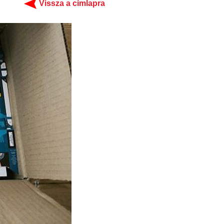
Vissza a címlapra