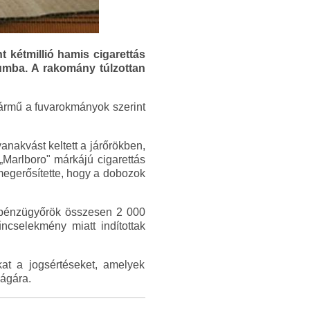
 kétmillió hamis cigarettás
iumba. A rakomány túlzottan
jármű a fuvarokmányok szerint
anakvást keltett a járőrökben,
„Marlboro" márkájú cigarettás
megerősítette, hogy a dobozok
 pénzügyőrök összesen 2 000
ncselekmény miatt indítottak
at a jogsértéseket, amelyek
ágára.