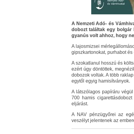
A Nemzeti Adó- és Vámhivat
dobozt találtak egy bolgár
gyanús volt ahhoz, hogy n
A lajosmizsei mérlegállomáso
gipszkartonokat, purhabot és
A szokatlanul hosszú és költs
ezért úgy döntöttek, megnézi
dobozok voltak. A több rakla
egytől egyig hamisítványok.
A látszólagos papíráru vég
700 hamis cigarettásdobozt 
eljárást.
A NAV pénzügyőrei az egész
veszélyt jelentenek az ember