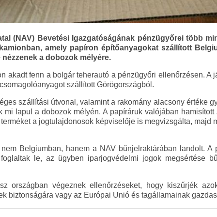
al (NAV) Bevetési Igazgatóságának pénzügyőrei több mint
 kamionban, amely papíron építőanyagokat szállított Belg
e nézzenek a dobozok mélyére.
n akadt fenn a bolgár teherautó a pénzügyőri ellenőrzésen. A 
 csomagolóanyagot szállított Görögországból.
éges szállítási útvonal, valamint a rakomány alacsony értéke gy
k mi lapul a dobozok mélyén. A papíráruk valójában hamisított 
p terméket a jogtulajdonosok képviselője is megvizsgálta, majd 
ül nem Belgiumban, hanem a NAV bűnjelraktárában landolt. A
foglaltak le, az ügyben iparjogvédelmi jogok megsértése bű
 országban végeznek ellenőrzéseket, hogy kiszűrjék azok
ek biztonságára vagy az Európai Unió és tagállamainak gazdas