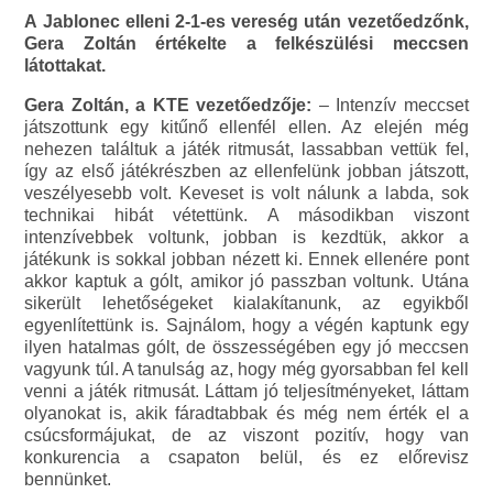
A Jablonec elleni 2-1-es vereség után vezetőedzőnk,
Gera Zoltán értékelte a felkészülési meccsen
látottakat.
Gera Zoltán, a KTE vezetőedzője:
– Intenzív meccset
játszottunk egy kitűnő ellenfél ellen. Az elején még
nehezen találtuk a játék ritmusát, lassabban vettük fel,
így az első játékrészben az ellenfelünk jobban játszott,
veszélyesebb volt. Keveset is volt nálunk a labda, sok
technikai hibát vétettünk. A másodikban viszont
intenzívebbek voltunk, jobban is kezdtük, akkor a
játékunk is sokkal jobban nézett ki. Ennek ellenére pont
akkor kaptuk a gólt, amikor jó passzban voltunk. Utána
sikerült lehetőségeket kialakítanunk, az egyikből
egyenlítettünk is. Sajnálom, hogy a végén kaptunk egy
ilyen hatalmas gólt, de összességében egy jó meccsen
vagyunk túl. A tanulság az, hogy még gyorsabban fel kell
venni a játék ritmusát. Láttam jó teljesítményeket, láttam
olyanokat is, akik fáradtabbak és még nem érték el a
csúcsformájukat, de az viszont pozitív, hogy van
konkurencia a csapaton belül, és ez előrevisz
bennünket.