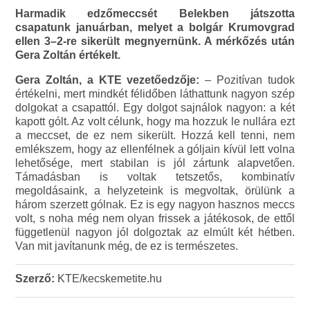
Harmadik edzőmeccsét Belekben játszotta
csapatunk januárban, melyet a bolgár Krumovgrad
ellen 3–2-re sikerült megnyernünk. A mérkőzés után
Gera Zoltán értékelt.
Gera Zoltán, a KTE vezetőedzője:
– Pozitívan tudok
értékelni, mert mindkét félidőben láthattunk nagyon szép
dolgokat a csapattól. Egy dolgot sajnálok nagyon: a két
kapott gólt. Az volt célunk, hogy ma hozzuk le nullára ezt
a meccset, de ez nem sikerült. Hozzá kell tenni, nem
emlékszem, hogy az ellenfélnek a góljain kívül lett volna
lehetősége, mert stabilan is jól zártunk alapvetően.
Támadásban is voltak tetszetős, kombinatív
megoldásaink, a helyzeteink is megvoltak, örülünk a
három szerzett gólnak. Ez is egy nagyon hasznos meccs
volt, s noha még nem olyan frissek a játékosok, de ettől
függetlenül nagyon jól dolgoztak az elmúlt két hétben.
Van mit javítanunk még, de ez is természetes.
Szerző:
KTE/kecskemetite.hu