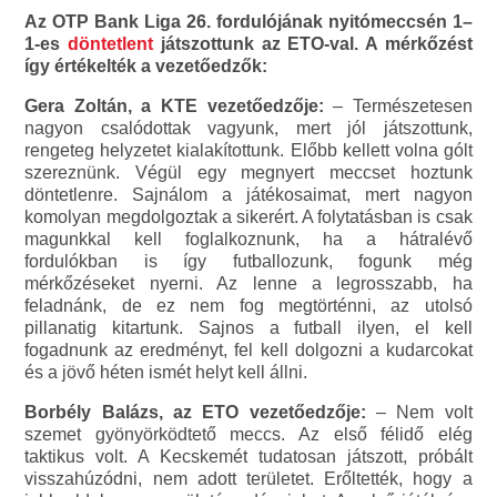
Az OTP Bank Liga 26. fordulójának nyitómeccsén 1–
1-es
döntetlent
játszottunk az ETO-val. A mérkőzést
így értékelték a vezetőedzők:
Gera Zoltán, a KTE vezetőedzője:
– Természetesen
nagyon csalódottak vagyunk, mert jól játszottunk,
rengeteg helyzetet kialakítottunk. Előbb kellett volna gólt
szereznünk. Végül egy megnyert meccset hoztunk
döntetlenre. Sajnálom a játékosaimat, mert nagyon
komolyan megdolgoztak a sikerért. A folytatásban is csak
magunkkal kell foglalkoznunk, ha a hátralévő
fordulókban is így futballozunk, fogunk még
mérkőzéseket nyerni. Az lenne a legrosszabb, ha
feladnánk, de ez nem fog megtörténni, az utolsó
pillanatig kitartunk. Sajnos a futball ilyen, el kell
fogadnunk az eredményt, fel kell dolgozni a kudarcokat
és a jövő héten ismét helyt kell állni.
Borbély Balázs, az ETO vezetőedzője:
– Nem volt
szemet gyönyörködtető meccs. Az első félidő elég
taktikus volt. A Kecskemét tudatosan játszott, próbált
visszahúzódni, nem adott területet. Erőltették, hogy a