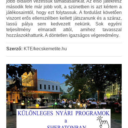
jobb oldalon vezessük támadásainkat. Az első játékrész
második fele már jobb volt, a szünetben is azt kértem a
játékosaimtól, hogy ezt folytassuk. A fordulást követően
viszont erős ellenszélben kellett játszanunk és a száraz,
lassú pálya sem kedvezett nekünk. Sok egyéni
teljesítmény elmaradt attól, amihez tavasszal
hozzászokhattunk. A döntetlen igazságos végeredmény.
Szerző:
KTE/kecskemetite.hu