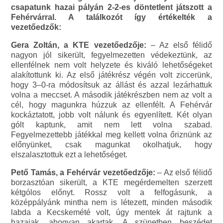
csapatunk hazai pályán 2-2-es döntetlent játszott a
Fehérvárral. A találkozót így értékelték a
vezetőedzők:
Gera Zoltán, a KTE vezetőedzője:
– Az első félidő
nagyon jól sikerült, fegyelmezetten védekeztünk, az
ellenfélnek nem volt helyzete és kiváló lehetőségeket
alakítottunk ki. Az első játékrész végén volt ziccerünk,
hogy 3–0-ra módosítsuk az állást és azzal lezárhattuk
volna a meccset. A második játékrészben nem az volt a
cél, hogy magunkra húzzuk az ellenfélt. A Fehérvár
kockáztatott, jobb volt nálunk és egyenlített. Két olyan
gólt kaptunk, amit nem lett volna szabad.
Fegyelmezettebb játékkal meg kellett volna őriznünk az
előnyünket, csak magunkat okolhatjuk, hogy
elszalasztottuk ezt a lehetőséget.
Pető Tamás, a Fehérvár vezetőedzője:
– Az első félidő
borzasztóan sikerült, a KTE megérdemelten szerzett
kétgólos előnyt. Rossz volt a felfogásunk, a
középpályánk mintha nem is létezett, minden második
labda a Kecskemété volt, úgy mentek át rajtunk a
hazaiak, ahogyan akartak. A szünetben beszédet