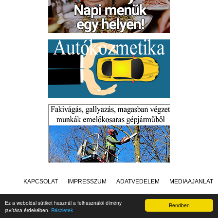
KAPCSOLAT
IMPRESSZUM
ADATVÉDELEM
MÉDIAAJÁNLAT
Ez a weboldal sütiket használ a felhasználói élmény
Rendben
javítása érdekében.
Részletek
Készítette:
Raster Studio