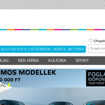
Elfogad
. AUGUSZTUS 6. CSÜTÖRTÖK | BERTA, BETTINA
ILÁG
KÉK HÍREK
KULTÚRA
SPORT