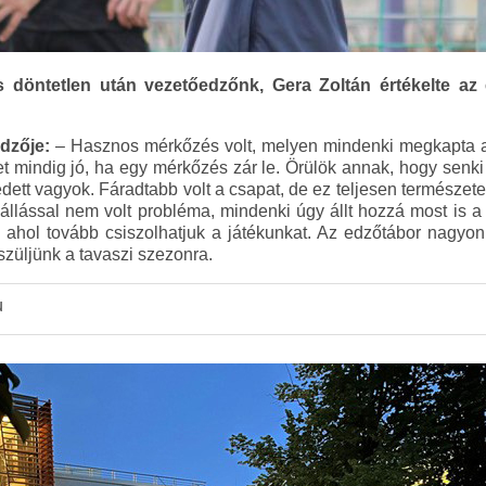
s döntetlen után vezetőedzőnk, Gera Zoltán értékelte az 
dzője:
– Hasznos mérkőzés volt, melyen mindenki megkapta a m
et mindig jó, ha egy mérkőzés zár le. Örülök annak, hogy senki
edett vagyok. Fáradtabb volt a csapat, de ez teljesen természete
llással nem volt probléma, mindenki úgy állt hozzá most is a
ahol tovább csiszolhatjuk a játékunkat. Az edzőtábor nagyon
észüljünk a tavaszi szezonra.
u