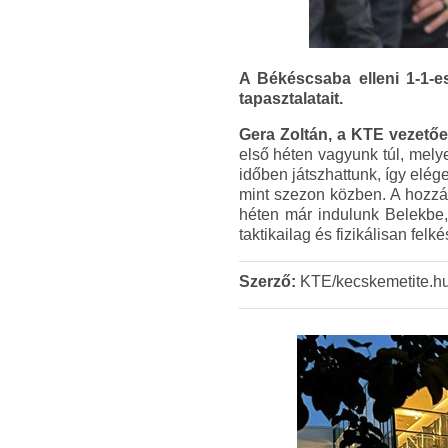
A Békéscsaba elleni 1-1-e
tapasztalatait.
Gera Zoltán, a KTE vezetőe
első héten vagyunk túl, mely
időben játszhattunk, így elég
mint szezon közben. A hozzáá
héten már indulunk Belekbe, 
taktikailag és fizikálisan felk
Szerző:
KTE/kecskemetite.h