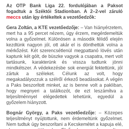
Az OTP Bank Liga 22. fordulójában a Paksot
fogadtuk a Széktói Stadionban. A 2–2-vel záruló
meccs
után így értékeltek a vezetőedzők:
Gera Zoltán, a KTE vezetőedzője:
– Van hiányérzetem,
mert ha a 95 percet nézem, úgy érzem, megérdemeltük
volna a győzelmet. Különösen a második félidő elején
kezdtünk nagyon jól, ott akár el is dönthettük volna a
mérkőzést. Két szerencsétlenül megpattanó lövés után
kaptunk két gólt, de büszke vagyok a csapatra, mert volt
tartásunk, karakterünk és vissza tudtunk jönni
mindkétszer. A védekezésbe sok energiát fektettünk, jól
zártuk a széleket. Célunk az volt, hogy
megakadályozzuk a szélről érkező beadásokat. A végén
a Paks beszorított minket, az is benne volt a pakliban,
hogy megnyeri a találkozót, de ezt leszámítva a
teljesítménnyel elégedettek lehetünk, egyedül a
győzelem hiányzott.
Bognár György, a Paks vezetőedzője:
– Közepes
teljesítményt nyújtottunk, nem érdemeltünk győzelmet.
Nem tudtuk úgy beszorítani a Kecskemétet a kapuja elé,