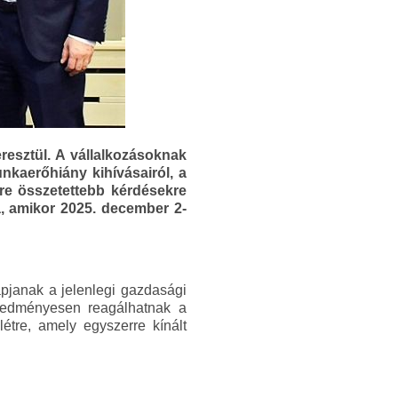
esztül. A vállalkozásoknak
nkaerőhiány kihívásairól, a
yre összetettebb kérdésekre
, amikor 2025. december 2-
apjanak a jelenlegi gazdasági
 eredményesen reagálhatnak a
étre, amely egyszerre kínált