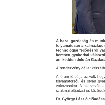
A hazai gazdaság és munka
folyamatosan alkalmazkodni
technológiai fejlődésről v
keresett gyakorlati válas
án, kedden délután Gazdas
A rendezvény célja: kézzel
A fórum fő célja az volt, ho
folyamatokról, és olyan gya
változásokra. A szervezők a
szakmai előadást és közösség
Dr. György László előadása 