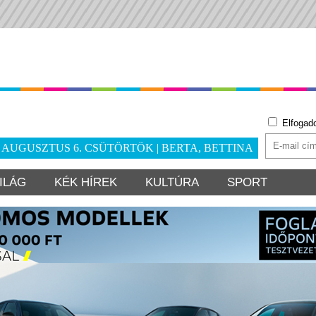
Elfogad
. AUGUSZTUS 6. CSÜTÖRTÖK | BERTA, BETTINA
ILÁG
KÉK HÍREK
KULTÚRA
SPORT