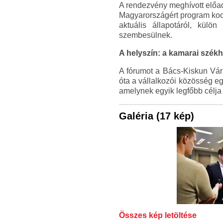
A rendezvény meghívott előadó
Magyarországért program koor
aktuális állapotáról, külö
szembesülnek.
A helyszín: a kamarai szék
A fórumot a Bács-Kiskun Vár
óta a vállalkozói közösség e
amelynek egyik legfőbb célja
Galéria (17 kép)
Összes kép letöltése