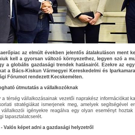
erőpiac az elmúlt években jelentős átalakuláson ment ker
uk kell a gyorsan változó környezethez, legyen szó a mu
agy a globális gazdasági trendek hatásairól. Ezekre az eg
zokat a Bács-Kiskun Vármegyei Kereskedelmi és Iparkamara
ági Fórumot rendezett Kecskeméten.
fogható útmutatás a vállalkozóknak
gy a térség vállalkozásainak vezetői naprakész információkat k
korlati stratégiákat ismerjenek meg, amelyek segítségével
 vállalkozói igényekre reagálva egy olyan eseményt hoztak l
i tapasztalatcserét.
- Valós képet adni a gazdasági helyzetről