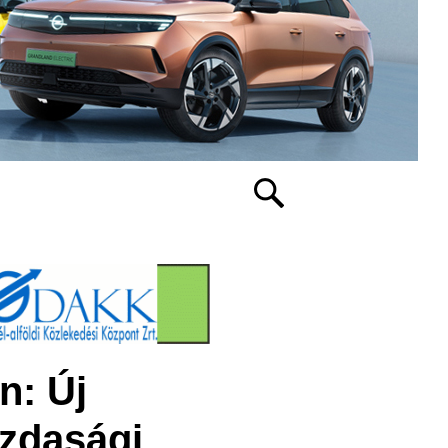
n: Új
azdasági