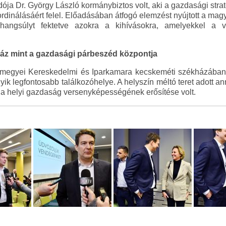
ja Dr. György László kormánybiztos volt, aki a gazdasági strat
dinálásáért felel. Előadásában átfogó elemzést nyújtott a ma
n hangsúlyt fektetve azokra a kihívásokra, amelyekkel a
ház mint a gazdasági párbeszéd központja
megyei Kereskedelmi és Iparkamara kecskeméti székházában 
gyik legfontosabb találkozóhelye. A helyszín méltó teret adott 
 a helyi gazdaság versenyképességének erősítése volt.