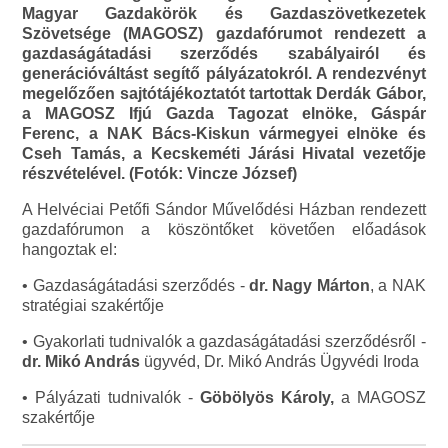
Magyar Gazdakörök és Gazdaszövetkezetek
Szövetsége (MAGOSZ) gazdafórumot rendezett a
gazdaságátadási szerződés szabályairól és
generációváltást segítő pályázatokról. A rendezvényt
megelőzően sajtótájékoztatót tartottak Derdák Gábor,
a MAGOSZ Ifjú Gazda Tagozat elnöke, Gáspár
Ferenc, a NAK Bács-Kiskun vármegyei elnöke és
Cseh Tamás, a Kecskeméti Járási Hivatal vezetője
részvételével. (Fotók: Vincze József)
A Helvéciai Petőfi Sándor Művelődési Házban rendezett
gazdafórumon a köszöntőket követően előadások
hangoztak el:
• Gazdaságátadási szerződés -
dr. Nagy Márton
, a NAK
stratégiai szakértője
• Gyakorlati tudnivalók a gazdaságátadási szerződésről -
dr. Mikó András
ügyvéd, Dr. Mikó András Ügyvédi Iroda
• Pályázati tudnivalók -
Göbölyös Károly,
a MAGOSZ
szakértője