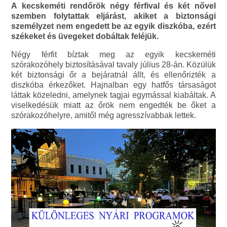
A kecskeméti rendőrök négy férfival és két nővel
szemben folytattak eljárást, akiket a biztonsági
személyzet nem engedett be az egyik diszkóba, ezért
székeket és üvegeket dobáltak feléjük.
Négy férfit bíztak meg az egyik kecskeméti
szórakozóhely biztosításával tavaly július 28-án. Közülük
két biztonsági őr a bejáratnál állt, és ellenőrizték a
diszkóba érkezőket. Hajnalban egy hatfős társaságot
láttak közeledni, amelynek tagjai egymással kiabáltak. A
viselkedésük miatt az őrök nem engedték be őket a
szórakozóhelyre, amitől még agresszívabbak lettek.