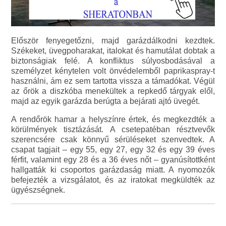
Először fenyegetőzni, majd garázdálkodni kezdtek.
Székeket, üvegpoharakat, italokat és hamutálat dobtak a
biztonságiak felé. A konfliktus súlyosbodásával a
személyzet kénytelen volt önvédelemből paprikaspray-t
használni, ám ez sem tartotta vissza a támadókat. Végül
az őrök a diszkóba menekültek a repkedő tárgyak elől,
majd az egyik garázda berúgta a bejárati ajtó üvegét.
A rendőrök hamar a helyszínre értek, és megkezdték a
körülmények tisztázását. A csetepatéban résztvevők
szerencsére csak könnyű sérüléseket szenvedtek. A
csapat tagjait – egy 55, egy 27, egy 32 és egy 39 éves
férfit, valamint egy 28 és a 36 éves nőt – gyanúsítottként
hallgatták ki csoportos garázdaság miatt. A nyomozók
befejezték a vizsgálatot, és az iratokat megküldték az
ügyészségnek.