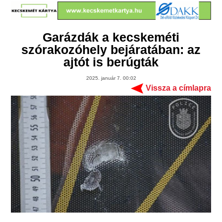
Garázdák a kecskeméti
szórakozóhely bejáratában: az
ajtót is berúgták
2025. január 7. 00:02
Vissza a címlapra