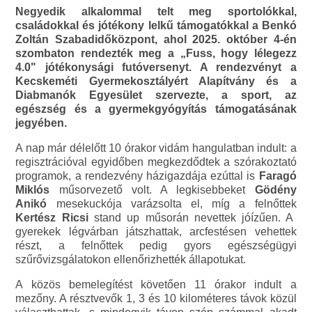
Negyedik alkalommal telt meg sportolókkal,
családokkal és jótékony lelkű támogatókkal a Benkó
Zoltán Szabadidőközpont, ahol 2025. október 4-én
szombaton rendezték meg a „Fuss, hogy lélegezz
4.0" jótékonysági futóversenyt. A rendezvényt a
Kecskeméti Gyermekosztályért Alapítvány és a
Diabmanók Egyesület szervezte, a sport, az
egészség és a gyermekgyógyítás támogatásának
jegyében.
A nap már délelőtt 10 órakor vidám hangulatban indult: a
regisztrációval egyidőben megkezdődtek a szórakoztató
programok, a rendezvény házigazdája ezúttal is
Faragó
Miklós
műsorvezető volt. A legkisebbeket
Gödény
Anikó
mesekuckója varázsolta el, míg a felnőttek
Kertész Ricsi
stand up műsorán nevettek jóízűen. A
gyerekek légvárban játszhattak, arcfestésen vehettek
részt, a felnőttek pedig gyors egészségügyi
szűrővizsgálatokon ellenőrizhették állapotukat.
A közös bemelegítést követően 11 órakor indult a
mezőny. A résztvevők 1, 3 és 10 kilométeres távok közül