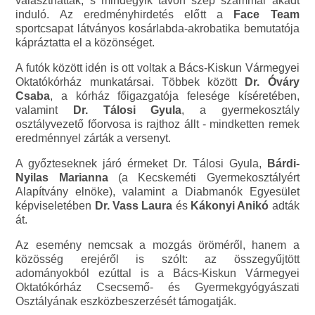
választhattak, s mindegyik távon szép számmal akadt
induló. Az eredményhirdetés előtt a
Face Team
sportcsapat látványos kosárlabda-akrobatika bemutatója
kápráztatta el a közönséget.
A futók között idén is ott voltak a Bács-Kiskun Vármegyei
Oktatókórház munkatársai. Többek között
Dr. Óváry
Csaba
, a kórház főigazgatója felesége kíséretében,
valamint
Dr. Tálosi Gyula
, a gyermekosztály
osztályvezető főorvosa is rajthoz állt - mindketten remek
eredménnyel zárták a versenyt.
A győzteseknek járó érmeket Dr. Tálosi Gyula,
Bárdi-
Nyilas Marianna
(a Kecskeméti Gyermekosztályért
Alapítvány elnöke), valamint a Diabmanók Egyesület
képviseletében
Dr. Vass Laura
és
Kákonyi Anikó
adták
át.
Az esemény nemcsak a mozgás öröméről, hanem a
közösség erejéről is szólt: az összegyűjtött
adományokból ezúttal is a Bács-Kiskun Vármegyei
Oktatókórház Csecsemő- és Gyermekgyógyászati
Osztályának eszközbeszerzését támogatják.