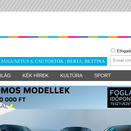
Elfogad
. AUGUSZTUS 6. CSÜTÖRTÖK | BERTA, BETTINA
ILÁG
KÉK HÍREK
KULTÚRA
SPORT