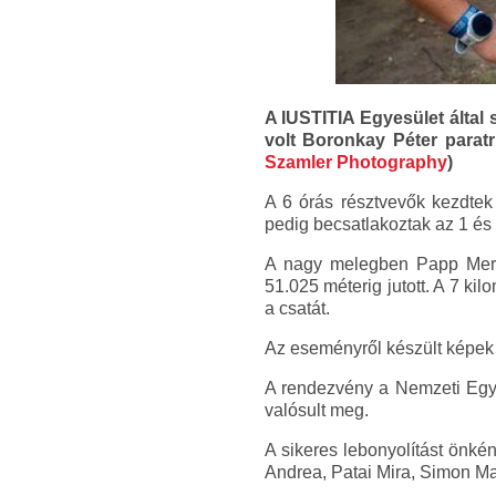
A IUSTITIA Egyesület által 
volt Boronkay Péter paratr
Szamler Photography
)
A 6 órás résztvevők kezdtek
pedig becsatlakoztak az 1 és 
A nagy melegben Papp Merced
51.025 méterig jutott. A 7 k
a csatát.
Az eseményről készült képe
A rendezvény a Nemzeti Egy
valósult meg.
A sikeres lebonyolítást önkén
Andrea, Patai Mira, Simon M