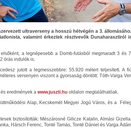
szervezett ultraverseny a hosszú hétvégén a 3. állomásához 
iatlonista, valamint érkeztek résztvevők Dunaharasztiról i
 elsőként, a legnépesebb a Domb-futásból megmaradt 3 és 7 
2 órás indulók is.
esz jutott a legmesszebbre: 55.920 métert teljesített. A f
ilométeres versenyen viszont a gyorsaság döntött: Tóth-Varga Ve
k és eredmények a
www.juszti.hu
oldalon megtalálhatóak.
üttműködési Alap, Kecskemét Megyei Jogú Város, és a Féle
tesek biztosították: Mészárosné Gilicze Katalin, Almási Gizella
anka, Hársch Ferenc, Tonté Tamás, Tonté Dániel és Varga Ádám