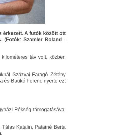
érkezett. A futók között ott
s. (Fotók: Szamler Roland -
kilométeres táv volt, közben
iúknál Százvai-Faragó Zétény
ra és Baukó Ferenc nyerte ezt
gyházi Pékség támogatásával
, Tálas Katalin, Patainé Berta
.