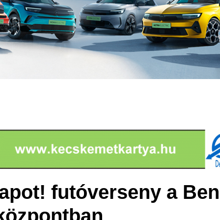
apot! futóverseny a Ben
központban