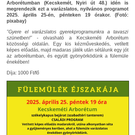
Arborétumban (Kecskemét, Nyiri út 48.) idén is
megrendezik ezt a varázslatos, nyilvános programot
2025. április 25-én, pénteken 19 órakor. (Fotó:
pixabay)
"Gyere el varázslatos gyerekprogramunkra a tavaszi
szünetben!"
- olvasható a Kecskeméti Arborétum
közösségi oldalán. Egy kis kézműveskedés, vetített
képes előadás, majd madaras játék után sétálunk egy jót
az arborétumban, és együtt gyönyörködünk a fülemüle
énekében!
Díja: 1000 Ft/fő