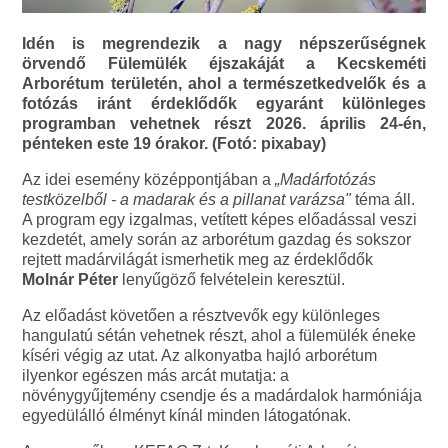
Idén is megrendezik a nagy népszerűségnek
örvendő Fülemülék éjszakáját a Kecskeméti
Arborétum területén, ahol a természetkedvelők és a
fotózás iránt érdeklődők egyaránt különleges
programban vehetnek részt 2026. április 24-én,
pénteken este 19 órakor. (Fotó: pixabay)
Az idei esemény középpontjában a
„Madárfotózás
testközelből - a madarak és a pillanat varázsa"
téma áll.
A program egy izgalmas, vetített képes előadással veszi
kezdetét, amely során az arborétum gazdag és sokszor
rejtett madárvilágát ismerhetik meg az érdeklődők
Molnár Péter
lenyűgöző felvételein keresztül.
Az előadást követően a résztvevők egy különleges
hangulatú sétán vehetnek részt, ahol a fülemülék éneke
kíséri végig az utat. Az alkonyatba hajló arborétum
ilyenkor egészen más arcát mutatja: a
növénygyűjtemény csendje és a madárdalok harmóniája
egyedülálló élményt kínál minden látogatónak.