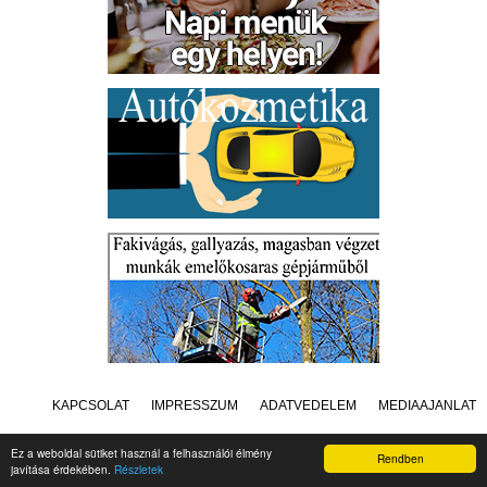
KAPCSOLAT
IMPRESSZUM
ADATVÉDELEM
MÉDIAAJÁNLAT
Ez a weboldal sütiket használ a felhasználói élmény
Rendben
javítása érdekében.
Részletek
Készítette:
Raster Studio