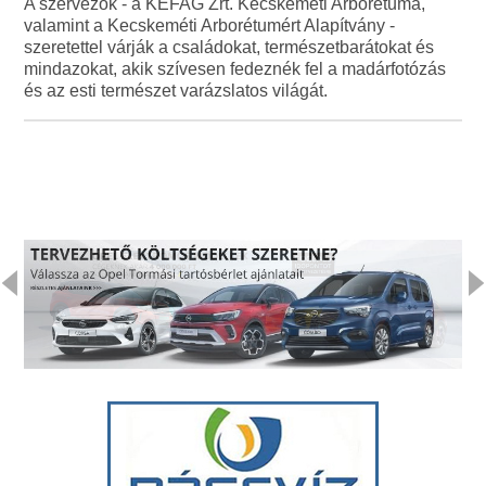
A szervezők - a KEFAG Zrt. Kecskeméti Arborétuma,
valamint a Kecskeméti Arborétumért Alapítvány -
szeretettel várják a családokat, természetbarátokat és
mindazokat, akik szívesen fedeznék fel a madárfotózás
és az esti természet varázslatos világát.