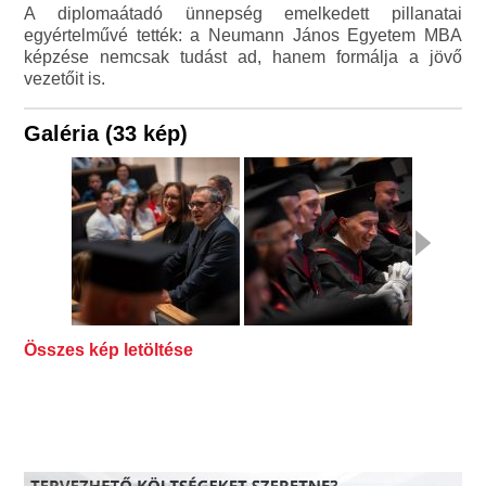
A diplomaátadó ünnepség emelkedett pillanatai
egyértelművé tették: a Neumann János Egyetem MBA
képzése nemcsak tudást ad, hanem formálja a jövő
vezetőit is.
Galéria (33 kép)
Összes kép letöltése