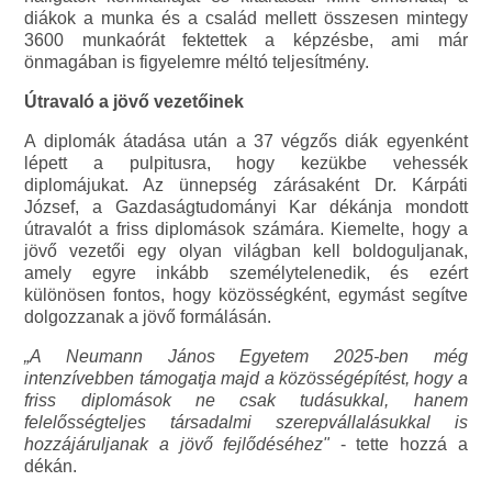
diákok a munka és a család mellett összesen mintegy
3600 munkaórát fektettek a képzésbe, ami már
önmagában is figyelemre méltó teljesítmény.
Útravaló a jövő vezetőinek
A diplomák átadása után a 37 végzős diák egyenként
lépett a pulpitusra, hogy kezükbe vehessék
diplomájukat. Az ünnepség zárásaként Dr. Kárpáti
József, a Gazdaságtudományi Kar dékánja mondott
útravalót a friss diplomások számára. Kiemelte, hogy a
jövő vezetői egy olyan világban kell boldoguljanak,
amely egyre inkább személytelenedik, és ezért
különösen fontos, hogy közösségként, egymást segítve
dolgozzanak a jövő formálásán.
„A Neumann János Egyetem 2025-ben még
intenzívebben támogatja majd a közösségépítést, hogy a
friss diplomások ne csak tudásukkal, hanem
felelősségteljes társadalmi szerepvállalásukkal is
hozzájáruljanak a jövő fejlődéséhez"
- tette hozzá a
dékán.