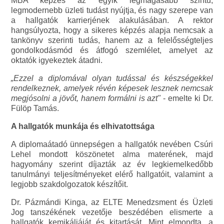
MBA képzés az egyik legmagasabb szintű,
legmodernebb üzleti tudást nyújtja, és nagy szerepe van
a hallgatók karrierjének alakulásában. A rektor
hangsúlyozta, hogy a sikeres képzés alapja nemcsak a
tankönyv szerinti tudás, hanem az a felelősségteljes
gondolkodásmód és átfogó szemlélet, amelyet az
oktatók igyekeztek átadni.
„Ezzel a diplomával olyan tudással és készségekkel
rendelkeznek, amelyek révén képesek lesznek nemcsak
megjósolni a jövőt, hanem formálni is azt"
- emelte ki Dr.
Fülöp Tamás.
A hallgatók munkája és elhivatottsága
A diplomaátadó ünnepségen a hallgatók nevében Csúri
Lehel mondott köszönetet alma materének, majd
hagyomány szerint díjazták az év legkiemelkedőbb
tanulmányi teljesítményeket elérő hallgatóit, valamint a
legjobb szakdolgozatok készítőit.
Dr. Pázmándi Kinga, az ELTE Menedzsment és Üzleti
Jog tanszékének vezetője beszédében elismerte a
hallgatók kemikáliáját és kitartását. Mint elmondta, a