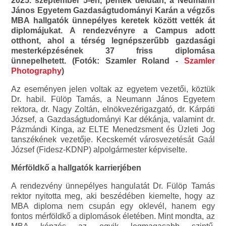
2025. szeptember 5-én, péntek délután, a Neumann
János Egyetem Gazdaságtudományi Karán a végzős
MBA hallgatók ünnepélyes keretek között vették át
diplomájukat. A rendezvényre a Campus adott
otthont, ahol a térség legnépszerűbb gazdasági
mesterképzésének 37 friss diplomása
ünnepelhetett. (Fotók: Szamler Roland -
Szamler
Photography
)
Az eseményen jelen voltak az egyetem vezetői, köztük
Dr. habil. Fülöp Tamás, a Neumann János Egyetem
rektora, dr. Nagy Zoltán, elnökvezérigazgató, dr. Kárpáti
József, a Gazdaságtudományi Kar dékánja, valamint dr.
Pázmándi Kinga, az ELTE Menedzsment és Üzleti Jog
tanszékének vezetője. Kecskemét városvezetésát Gaál
József (Fidesz-KDNP) alpolgármester képviselte.
Mérföldkő a hallgatók karrierjében
A rendezvény ünnepélyes hangulatát Dr. Fülöp Tamás
rektor nyitotta meg, aki beszédében kiemelte, hogy az
MBA diploma nem csupán egy oklevél, hanem egy
fontos mérföldkő a diplomások életében. Mint mondta, az