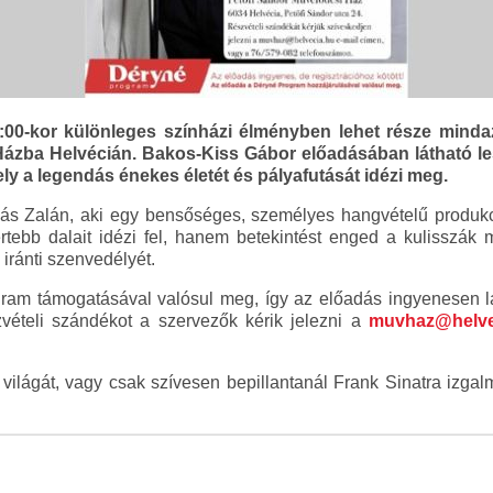
:00-kor különleges színházi élményben lehet része minda
ázba Helvécián. Bakos-Kiss Gábor előadásában látható les
y a legendás énekes életét és pályafutását idézi meg.
s Zalán, aki egy bensőséges, személyes hangvételű produkció
tebb dalait idézi fel, hanem betekintést enged a kulisszák
 iránti szenvedélyét.
am támogatásával valósul meg, így az előadás ingyenesen l
szvételi szándékot a szervezők kérik jelezni a
muvhaz@helve
világát, vagy csak szívesen bepillantanál Frank Sinatra izgal