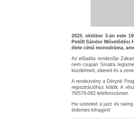
2025. október 3-án este 19
Petőfi Sándor Művelődési H
élete című monodráma, amel
Az előadás rendezője Zakariá
nem csupán Sinatra legismer
küzdelmeit, sikereit és a zene
A rendezvény a Déryné Progr
regisztrációhoz kötött. A ré
76/579-082 telefonszámon.
Ha szereted a jazz és swing 
érdemes kihagyni!