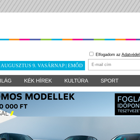
Elfogadom az
Adatvédel
. AUGUSZTUS 9. VASÁRNAP | EMŐD
ILÁG
KÉK HÍREK
KULTÚRA
SPORT