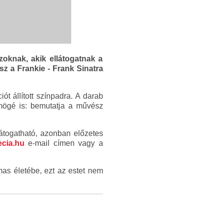
zoknak, akik ellátogatnak a
z a Frankie - Frank Sinatra
t állított színpadra. A darab
 mögé is: bemutatja a művész
átogatható, azonban előzetes
cia.hu
e-mail címen vagy a
mas életébe, ezt az estet nem