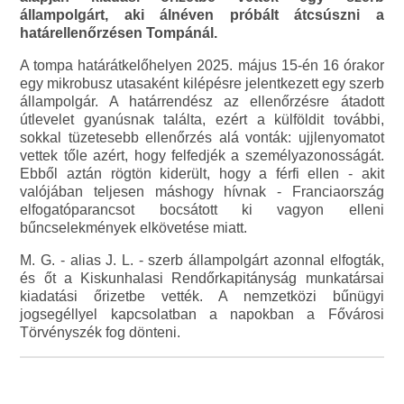
állampolgárt, aki álnéven próbált átcsúszni a
határellenőrzésen Tompánál.
A tompa határátkelőhelyen 2025. május 15-én 16 órakor
egy mikrobusz utasaként kilépésre jelentkezett egy szerb
állampolgár. A határrendész az ellenőrzésre átadott
útlevelet gyanúsnak találta, ezért a külföldit további,
sokkal tüzetesebb ellenőrzés alá vonták: ujjlenyomatot
vettek tőle azért, hogy felfedjék a személyazonosságát.
Ebből aztán rögtön kiderült, hogy a férfi ellen - akit
valójában teljesen máshogy hívnak - Franciaország
elfogatóparancsot bocsátott ki vagyon elleni
bűncselekmények elkövetése miatt.
M. G. - alias J. L. - szerb állampolgárt azonnal elfogták,
és őt a Kiskunhalasi Rendőrkapitányság munkatársai
kiadatási őrizetbe vették. A nemzetközi bűnügyi
jogsegéllyel kapcsolatban a napokban a Fővárosi
Törvényszék fog dönteni.