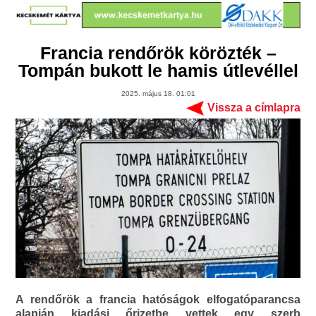
Francia rendőrök körözték –
Tompán bukott le hamis útlevéllel
2025. május 18. 01:01
Vissza a címlapra
A rendőrök a francia hatóságok elfogatóparancsa
alapján kiadási őrizetbe vettek egy szerb