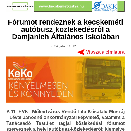
Fórumot rendeznek a kecskeméti
autóbusz-közlekedésről a
Damjanich Általános Iskolában
2024. július 15. 12:08
Vissza a címlapra
A 11. EVK - Műkertváros-Rendőrfalu-Kósafalu-Muszáj
- Lévai Jánosné önkormányzati képviselő, valamint a
Tanácsadó Testület tagjai közlekedési fórumot
szerveznek a helyi autóbusz-közlekedésről: kiemelve