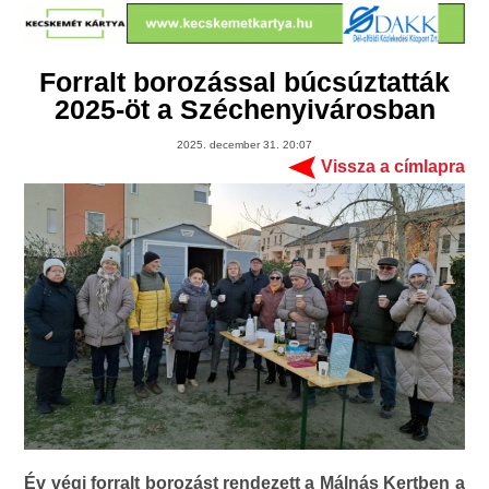
Forralt borozással búcsúztatták
2025-öt a Széchenyivárosban
2025. december 31. 20:07
Vissza a címlapra
Év végi forralt borozást rendezett a Málnás Kertben a