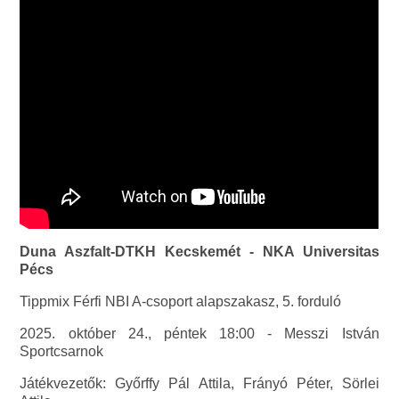
Duna Aszfalt-DTKH Kecskemét - NKA Universitas
Pécs
Tippmix Férfi NBI A-csoport alapszakasz, 5. forduló
2025. október 24., péntek 18:00 - Messzi István
Sportcsarnok
Játékvezetők: Győrffy Pál Attila, Frányó Péter, Sörlei