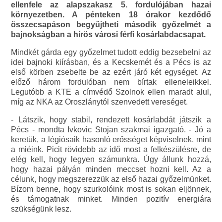
ellenfele az alapszakasz 5. fordulójában hazai
környezetben. A pénteken 18 órakor kezdődő
összecsapáson begyűjtheti második győzelmét a
bajnokságban a hírös városi férfi kosárlabdacsapat.
Mindkét gárda egy győzelmet tudott eddig bezsebelni az
idei bajnoki kiírásban, és a Kecskemét és a Pécs is az
első körben zsebelte be az ezért járó két egységet. Az
előző három fordulóban nem bírtak elleneleikkel.
Legutóbb a KTE a címvédő Szolnok ellen maradt alul,
míg az NKA az Oroszlánytól szenvedett vereséget.
- Látszik, hogy stabil, rendezett kosárlabdát játszik a
Pécs - mondta Ivkovic Stojan szakmai igazgató. - Jó a
keretük, a légiósaik hasonló erősséget képviselnek, mint
a miéink. Picit rövidebb az idő most a felkészülésre, de
elég kell, hogy legyen számunkra. Úgy állunk hozzá,
hogy hazai pályán minden meccset hozni kell. Az a
célunk, hogy megszerezzük az első hazai győzelmünket.
Bízom benne, hogy szurkolóink most is sokan eljönnek,
és támogatnak minket. Minden pozitív energiára
szükségünk lesz.