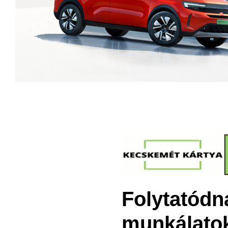
Folytatódn
munkálato