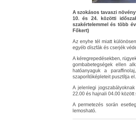
A szokásos tavaszi növényv
10. és 24. közötti idősz
szakértelemmel és több évt
Főkert)
Az enyhe tél miatt különösen
egyéb díszfák és cserjék vé
A kéregrepedésekben, rügyeken
gombabetegségek ellen alka
hatóanyaguk a paraffinola
szaporítóképleteit pusztítja 
A jelenlegi jogszabályoknak 
22.00 és hajnali 04.00 közöt
A permetezés során esetleg
lemosható.