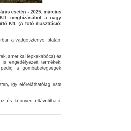
árás esetén - 2025. március
 Kft. megbízásából a nagy
 Kft. (A fotó illusztráció:
orban a vadgesztenye, platán,
tvek, amerikai lepkekabóca) és
 is engedélyezett termékek,
éz pedig a gombabetegségek
ten, így előreláthatólag este
z és könnyen eltávolítható,