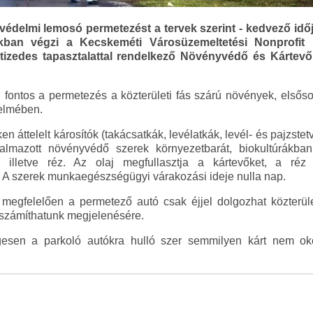
édelmi lemosó permetezést a tervek szerint - kedvező időj
akban végzi a Kecskeméti Városüzemeltetési Nonprofit
izedes tapasztalattal rendelkező Növényvédő és Kártevőirtó
 fontos a permetezés a közterületi fás szárú növények, elsős
delmében.
 áttelelt károsítók (takácsatkák, levélatkák, levél- és pajzste
lmazott növényvédő szerek környezetbarát, biokultúrákban
j, illetve réz. Az olaj megfullasztja a kártevőket, a r
el. A szerek munkaegészségügyi várakozási ideje nulla nap.
megfelelően a permetező autó csak éjjel dolgozhat közterüle
t számíthatunk megjelenésére.
esen a parkoló autókra hulló szer semmilyen kárt nem oko