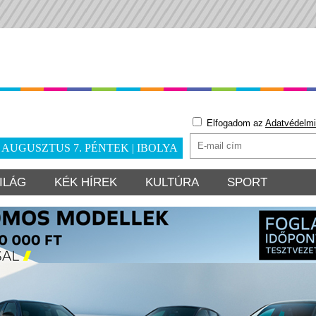
Elfogadom az
Adatvédelmi
. AUGUSZTUS 7. PÉNTEK | IBOLYA
ILÁG
KÉK HÍREK
KULTÚRA
SPORT