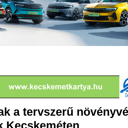
ak a tervszerű növényv
k Kecskeméten