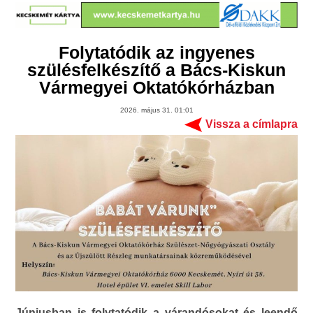
Folytatódik az ingyenes
szülésfelkészítő a Bács-Kiskun
Vármegyei Oktatókórházban
2026. május 31. 01:01
Vissza a címlapra
Júniusban is folytatódik a várandósokat és leendő