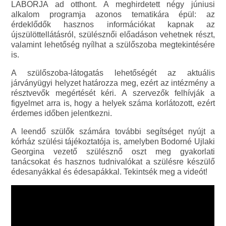
LABORJA ad otthont. A meghirdetett négy júniusi
alkalom programja azonos tematikára épül: az
érdeklődők hasznos információkat kapnak az
újszülöttellátásról, szülésznői előadáson vehetnek részt,
valamint lehetőség nyílhat a szülőszoba megtekintésére
is.
A szülőszoba-látogatás lehetőségét az aktuális
járványügyi helyzet határozza meg, ezért az intézmény a
résztvevők megértését kéri. A szervezők felhívják a
figyelmet arra is, hogy a helyek száma korlátozott, ezért
érdemes időben jelentkezni.
A leendő szülők számára további segítséget nyújt a
kórház szülési tájékoztatója is, amelyben Bodorné Ujlaki
Georgina vezető szülésznő oszt meg gyakorlati
tanácsokat és hasznos tudnivalókat a szülésre készülő
édesanyákkal és édesapákkal. Tekintsék meg a videót!