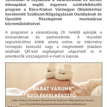
édesapákat segítő, ingyenes szülésfelkészítő
program a Bács-Kiskun Vármegyei Oktatókórház
kecskeméti Szülészet-Nőgyógyászati Osztályának és
Újszülött Részlegének munkatársai
közreműködésével.
A programot a várandósság 28. hetétől ajánlják a
kismamáknak és partnereiknek. A részvétel
regisztrációhoz kötött, amely online, az intézmény
honlapján keresztül vagy a meghirdetett plakáton
található QR-kód segítségével végezhető el. A
jelentkezők visszaigazoló e-mailt is kapnak.