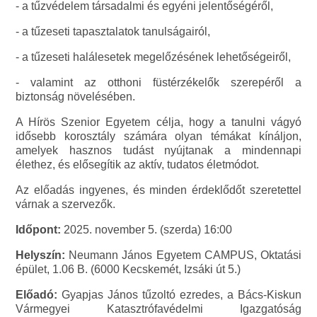
- a tűzvédelem társadalmi és egyéni jelentőségéről,
- a tűzeseti tapasztalatok tanulságairól,
- a tűzeseti halálesetek megelőzésének lehetőségeiről,
- valamint az otthoni füstérzékelők szerepéről a
biztonság növelésében.
A Hírös Szenior Egyetem célja, hogy a tanulni vágyó
idősebb korosztály számára olyan témákat kínáljon,
amelyek hasznos tudást nyújtanak a mindennapi
élethez, és elősegítik az aktív, tudatos életmódot.
Az előadás ingyenes, és minden érdeklődőt szeretettel
várnak a szervezők.
Időpont:
2025. november 5. (szerda) 16:00
Helyszín:
Neumann János Egyetem CAMPUS, Oktatási
épület, 1.06 B. (6000 Kecskemét, Izsáki út 5.)
Előadó:
Gyapjas János tűzoltó ezredes, a Bács-Kiskun
Vármegyei Katasztrófavédelmi Igazgatóság