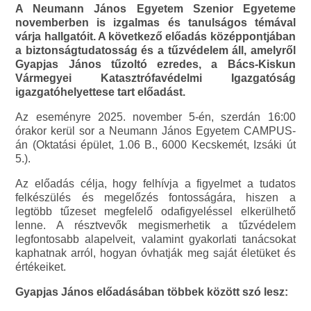
A Neumann János Egyetem Szenior Egyeteme
novemberben is izgalmas és tanulságos témával
várja hallgatóit. A következő előadás középpontjában
a biztonságtudatosság és a tűzvédelem áll, amelyről
Gyapjas János tűzoltó ezredes, a Bács-Kiskun
Vármegyei Katasztrófavédelmi Igazgatóság
igazgatóhelyettese tart előadást.
Az eseményre 2025. november 5-én, szerdán 16:00
órakor kerül sor a Neumann János Egyetem CAMPUS-
án (Oktatási épület, 1.06 B., 6000 Kecskemét, Izsáki út
5.).
Az előadás célja, hogy felhívja a figyelmet a tudatos
felkészülés és megelőzés fontosságára, hiszen a
legtöbb tűzeset megfelelő odafigyeléssel elkerülhető
lenne. A résztvevők megismerhetik a tűzvédelem
legfontosabb alapelveit, valamint gyakorlati tanácsokat
kaphatnak arról, hogyan óvhatják meg saját életüket és
értékeiket.
Gyapjas János előadásában többek között szó lesz: