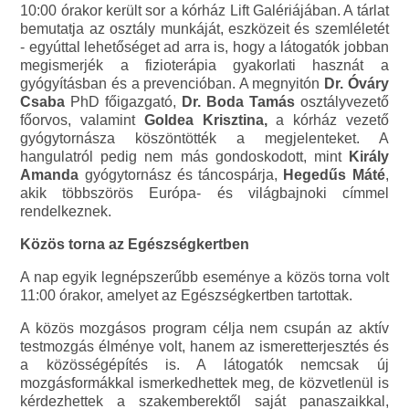
10:00 órakor került sor a kórház Lift Galériájában. A tárlat
bemutatja az osztály munkáját, eszközeit és szemléletét
- egyúttal lehetőséget ad arra is, hogy a látogatók jobban
megismerjék a fizioterápia gyakorlati hasznát a
gyógyításban és a prevencióban. A megnyitón
Dr. Óváry
Csaba
PhD főigazgató,
Dr. Boda Tamás
osztályvezető
főorvos, valamint
Goldea Krisztina,
a kórház vezető
gyógytornásza köszöntötték a megjelenteket. A
hangulatról pedig nem más gondoskodott, mint
Király
Amanda
gyógytornász és táncospárja,
Hegedűs Máté
,
akik többszörös Európa- és világbajnoki címmel
rendelkeznek.
Közös torna az Egészségkertben
A nap egyik legnépszerűbb eseménye a közös torna volt
11:00 órakor, amelyet az Egészségkertben tartottak.
A közös mozgásos program célja nem csupán az aktív
testmozgás élménye volt, hanem az ismeretterjesztés és
a közösségépítés is. A látogatók nemcsak új
mozgásformákkal ismerkedhettek meg, de közvetlenül is
kérdezhettek a szakemberektől saját panaszaikkal,