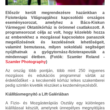
Először került megrendezésre hazánkban a
Fizioterápia Világnapjához kapcsolódó országos
eseménysorozat, amelyhez a Bács-Kiskun
Vármegyei Oktatókórház is örömmel csatlakozott. A
programsorozat célja az volt, hogy közelebb hozza
az emberekhez a mozgással kapcsolatos panaszok
megelőzésének és kezelésének lehetőségeit,
valamint bemutassa, milyen sokoldalú segítséget
nyújthatnak a gyógytornász-fizioterapeuták a
mindennapi életben. (Fotók: Szamler Roland -
Szamler Photography
)
Az ország több pontján, több mint 250 ingyenes
mozgásos és edukációs programmal várták az
érdeklődőket - a kecskeméti kórház lelkes szakemberei
pedig szintén kivették részüket a kezdeményezésből.
Kiállításmegnyitó a Lift Galériában
A Fizio- és Mozgásterápiás Osztály egy különleges
kiállítással készült, amelynek ünnepélyes megnyitójára