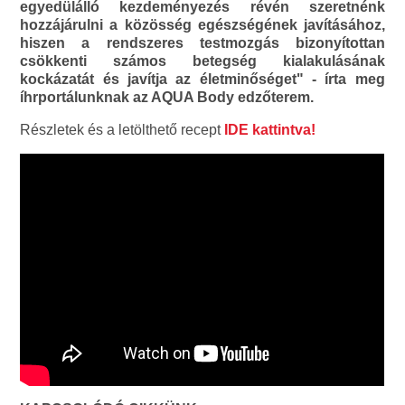
egyedülálló kezdeményezés révén szeretnénk
hozzájárulni a közösség egészségének javításához,
hiszen a rendszeres testmozgás bizonyítottan
csökkenti számos betegség kialakulásának
kockázatát és javítja az életminőséget" - írta meg
íhrportálunknak az AQUA Body edzőterem.
Részletek és a letölthető recept
IDE kattintva!