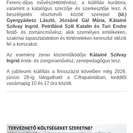
Ferenc-díjas művészettörténész, a kiállítás kurátora,
valamint a katalógus szerzője és szerkesztője lesz. A
beszélgetés résztvevői között szerepel
(id.)
Gyergyádesz László, Józsáné Gál Mária, Kátainé
Szilvay Ingrid, Petrilláné Szili Katalin és Turi Endre
festő- és zománcművész, akik személyes emlékeken,
szakmai tapasztalatokon és történeteken keresztül idézik
fel a korszakot.
Az esemény zenei közreműködője
Kátainé Szilvay
Ingrid
ének- és zongoraművész, zenepedagógus lesz.
A jubileumi kiállítás a finisszázst követően még 2026.
június 28-ig látogatható a Cifrapalotában, keddtől
vasárnapig 10 és 17 óra között.