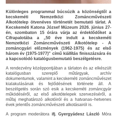
Különleges programmal búcsúzik a közönségtől a
kecskeméti Nemzetközi Zománcművészeti
Alkotótelep ötvenéves történetét bemutató tárlat. A
Kecskeméti Katona József Múzeum 2026. június 27-
én, szombaton 15 órára várja az érdeklődőket a
Cifrapalotába a „50 éve indult a kecskeméti
Nemzetközi Zománcművészeti Alkotótelep - A
zománcgyári előzmények (1962-1975) és az első
három év (1975-1977)" című kiállítás finisszázsára és
a kapcsolódó katalógusbemutató beszélgetésre.
A rendezvény középpontjában a tárlaton és az elkészült
katalógusban szereplő műtárgyak, archív
dokumentumok, valamint a kecskeméti zománcművészet
kialakulásának és fejlődésének története áll. A
beszélgetés során szó esik a kecskeméti zománcgyár
működéséről, az első alkotótelepek szervezéséről, a
műfaj meghatározó alkotóiról és a hatvanas–hetvenes
évek jelentős zománcművészeti alkotásairól is.
A program moderátora
ifj. Gyergyádesz László
Móra