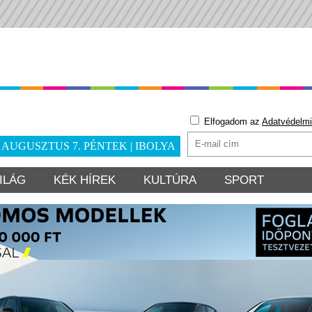
Elfogadom az
Adatvédelmi
. AUGUSZTUS 7. PÉNTEK | IBOLYA
ILÁG
KÉK HÍREK
KULTÚRA
SPORT