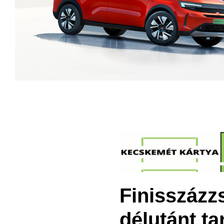
Finisszázz
délutánt t