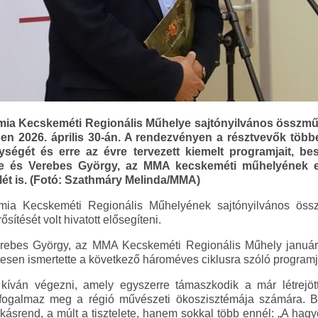
ia Kecskeméti Regionális Műhelye sajtónyilvános összművé
en 2026. április 30-án. A rendezvényen a résztvevők több
ységét és erre az évre tervezett kiemelt programjait, 
re és Verebes György, az MMA kecskeméti műhelyének e
lét is. (Fotó: Szathmáry Melinda/MMA)
ia Kecskeméti Regionális Műhelyének sajtónyilvános összm
sítését volt hivatott elősegíteni.
rebes György, az MMA Kecskeméti Regionális Műhely január
tesen ismertette a következő hároméves ciklusra szóló programj
kíván végezni, amely egyszerre támaszkodik a már létrejöt
ót fogalmaz meg a régió művészeti ökoszisztémája számára.
rend, a múlt a tisztelete, hanem sokkal több ennél: „A hagy