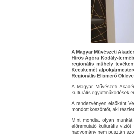
A Magyar Művészeti Akadém
Hírös Agóra Kodály-terméb
regionális műhely tevéken
Kecskemét alpolgármeste
Regionális Elismerő Okleve
A Magyar Művészeti Akadém
kulturális együttműködések erő
A rendezvényen elsőként Ve
mondott köszöntőt, aki részle
Mint mondta, olyan munkát 
előremutató kulturális vízi
hagyomány nem pusztán szokás