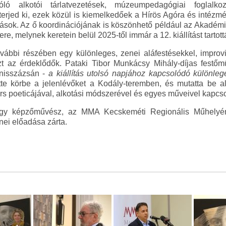
zóló alkotói tárlatvezetések, múzeumpedagógiai foglalk
terjed ki, ezek közül is kiemelkedőek a Hírös Agóra és intézmé
lítások. Az ő koordinációjának is köszönhető például az Akadé
re, melynek keretein belül 2025-től immár a 12. kiállítást tartott
ábbi részében egy különleges, zenei aláfestésekkel, improvi
szt az érdeklődők. Pataki Tibor Munkácsy Mihály-díjas fest
inisszázsán -
a kiállítás utolsó napjához kapcsolódó különl
e körbe a jelenlévőket a Kodály-teremben, és mutatta be a
rs poeticájával, alkotási módszerével és egyes műveivel kapcs
gy képzőművész, az MMA Kecskeméti Regionális Műhelyén
ei előadása zárta.