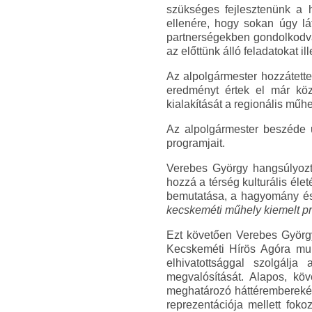
szükséges fejlesztenünk a 
ellenére, hogy sokan úgy lá
partnerségekben gondolkodva
az előttünk álló feladatokat i
Az alpolgármester hozzátett
eredményt értek el már köz
kialakítását a regionális műh
Az alpolgármester beszéde 
programjait.
Verebes György hangsúlyozta
hozzá a térség kulturális él
bemutatása, a hagyomány és 
kecskeméti műhely kiemelt p
Ezt követően Verebes György
Kecskeméti Hírös Agóra munk
elhivatottsággal szolgálja
megvalósítását. Alapos, köv
meghatározó háttéremberekén
reprezentációja mellett foko