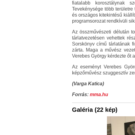
fiatalabb korosztálynak s
Tevekénysége több területre 
és országos kitekintésű kiál
programsorozat rendkívüli sike
Az összművészeti délután tov
tárlatvezetésen vehettek ré
Sorskönyv című tárlatának f
zárta. Maga a művész vezett
Verebes György kérdezte őt a
Az eseményt Verebes Györ
képzőművész szuggesztív zen
(Varga Katica)
Forrás:
mma.hu
Galéria (22 kép)