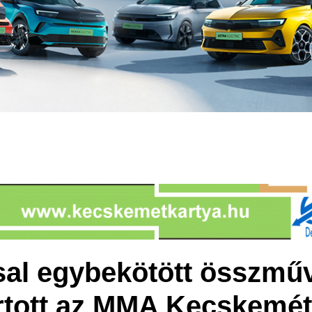
sal egybekötött összműv
artott az MMA Kecskemét