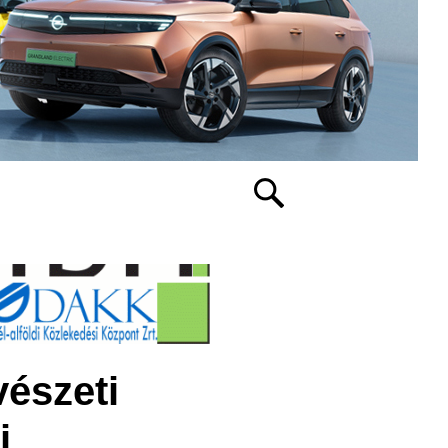
észeti
i