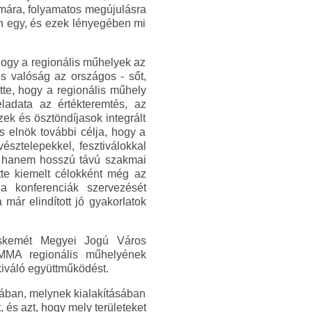
ámára, folyamatos megújulásra
an egy, és ezek lényegében mi
ogy a regionális műhelyek az
is valóság az országos - sőt,
tte, hogy a regionális műhely
adata az értékteremtés, az
ek és ösztöndíjasok integrált
s elnök további célja, hogy a
sztelepekkel, fesztiválokkal
, hanem hosszú távú szakmai
ette kiemelt célokként még az
 a konferenciák szervezését
már elindított jó gyakorlatok
ecskemét Megyei Jogú Város
 MMA regionális műhelyének
kiváló együttműködést.
sában, melynek kialakításában
és azt, hogy mely területeket