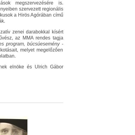
ozások megszervezésére is.
nyeiben szervezett regionális
mikusok a Hirös Agórában című
ák.
zatív zenei darabokkal kísért
őművész, az MMA rendes tagja
eges program, búcsúesemény
-
lkotásait, melyet megelőzően
olatban.
ek elnöke és Ulrich Gábor