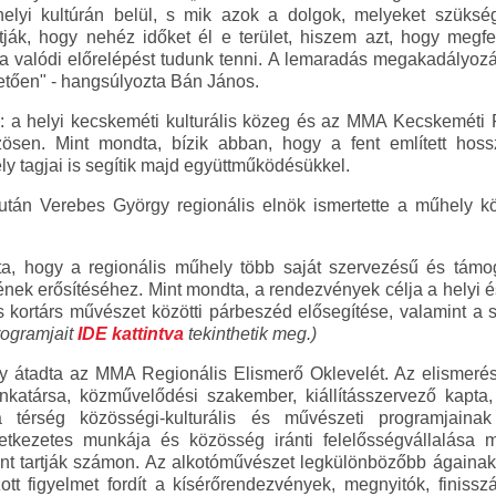
helyi kultúrán belül, s mik azok a dolgok, melyeket szüksé
tják, hogy nehéz időket él e terület, hiszem azt, hogy megfe
 valódi előrelépést tudunk tenni. A lemaradás megakadályozás
lletően" - hangsúlyozta Bán János.
e: a helyi kecskeméti kulturális közeg és az MMA Kecskeméti
ösen. Mint mondta, bízik abban, hogy a fent említett hossz
ely tagjai is segítik majd együttműködésükkel.
után Verebes György regionális elnök ismertette a műhely 
, hogy a regionális műhely több saját szervezésű és támoga
etének erősítéséhez. Mint mondta, a rendezvények célja a helyi 
kortárs művészet közötti párbeszéd elősegítése, valamint a
rogramjait
IDE kattintva
tekinthetik meg.)
 átadta az MMA Regionális Elismerő Oklevelét. Az elismerést
atársa, közművelődési szakember, kiállításszervező kapta, 
 a térség közösségi-kulturális és művészeti programjainak
etkezetes munkája és közösség iránti felelősségvállalása mia
t tartják számon. Az alkotóművészet legkülönbözőbb ágainak, 
zott figyelmet fordít a kísérőrendezvények, megnyitók, finiss