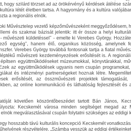
t, hogy szilárd törzset ad az örökérvényű kérdések átélése sz
ultúra létét életben tartsa. A hagyomány és a kultúra valójáb
ta a regionális elnök.
lnoki Művésztelep vezető képzőművészeként meggyőződésem, h
emi és szakmai bázisát jelentik: itt ér össze a helyi kulturál
 művészeti küldetéssel" - emelte ki Verebes György. Hozzáte
ező egység", hanem élő, organikus közösség, amelynek fel
nszfer. Verebes György továbbá fontosnak tartja a fiatal művész
 léptékű művészeti kezdeményezések erősítését is. A regionáli
 építsen együttműködéseket múzeumokkal, könyvtárakkal, művé
. Ezek az együttműködések ugyanis nem csupán programokat
ergiákat és intézményi partnerségeket hoznak létre. Megemlít
dések erősítését, az összművészeti projektek támogatását,
kben, az online kommunikáció és láthatóság fejlesztését és a 
ztatóját követően köszöntőbeszédet tartott Bán János, K
súlyozta: Kecskemét városa minden segítséget megad az
s elnök megválasztásával csupán folytatni szükséges az eddigi 
 egy hosszabb távú kulturális koncepció Kecskemét vonatkozá
elyének részvételére. „Számba vesszük az eddigi értékeinket, 