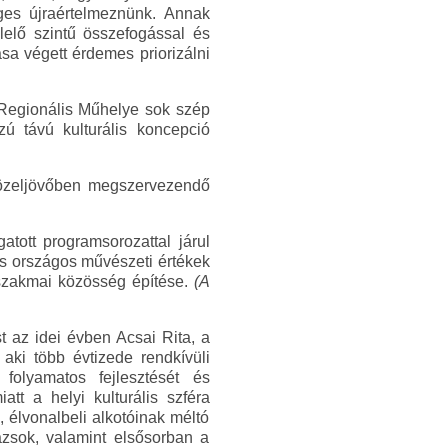
ges újraértelmeznünk. Annak
lelő szintű összefogással és
a végett érdemes priorizálni
 Regionális Műhelye sok szép
ú távú kulturális koncepció
közeljövőben megszervezendő
tott programsorozattal járul
és országos művészeti értékek
 szakmai közösség építése.
(A
 az idei évben Acsai Rita, a
aki több évtizede rendkívüli
 folyamatos fejlesztését és
tt a helyi kulturális szféra
élvonalbeli alkotóinak méltó
zázsok, valamint elsősorban a