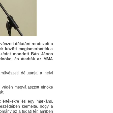
szeti délutánt rendezett a
ek között megismerhették a
beszédet mondott Bán János
lnöke, és átadták az MMA
űvészeti délutánja a helyi
 végén megválasztott elnöke
át.
t értékekre és egy markáns,
 Beszédében kiemelte, hogy a
omány az a tudati tér, amiben