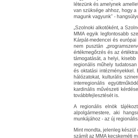
létezünk és amelynek amellet
van szüksége ahhoz, hogy a k
magunk vagyunk" - hangsúlyoz
„Szolnoki alkotóként, a Szo
MMA egyik legfontosabb szell
Kárpát-medencei és európai -
nem pusztán „programszerv
értékmegőrzés és az értéktra
támogatását, a helyi, kisebb
regionális műhely tudatosan
és oktatási intézményekkel
hálózatokat, kulturális szin
interregionális együttműkö
kardinális művészeti kérdése
továbbfejlesztését is.
A regionális elnök tájéko
alpolgármestere, aki hang
munkájához - az új regionáli
Mint mondta, jelenleg készül
számít az MMA kecskeméti műh