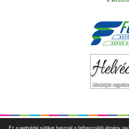
Ez a weboldal sütiket használ a felhasználói élmény ja