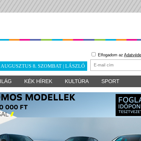
Elfogadom az
Adatvéde
. AUGUSZTUS 8. SZOMBAT | LÁSZLÓ
ILÁG
KÉK HÍREK
KULTÚRA
SPORT