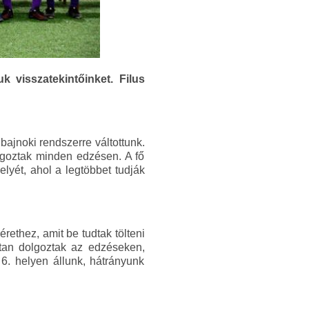
k visszatekintőinket. Filus
bajnoki rendszerre váltottunk.
olgoztak minden edzésen. A fő
elyét, ahol a legtöbbet tudják
ethez, amit be tudtak tölteni
ntan dolgoztak az edzéseken,
6. helyen állunk, hátrányunk