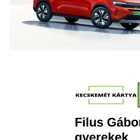
Filus Gábor
gyerekek