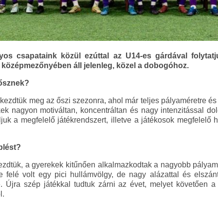
yos csapataink közül ezúttal az U14-es gárdával folytatju
 középmezőnyében áll jelenleg, közel a dobogóhoz.
 ősznek?
 kezdtük meg az őszi szezonra, ahol már teljes pályaméretre és 
ek nagyon motiváltan, koncentráltan és nagy intenzitással d
juk a megfelelő játékrendszert, illetve a játékosok megfelelő h
plést?
ezdtük, a gyerekek kitűnően alkalmazkodtak a nagyobb pályamér
e felé volt egy pici hullámvölgy, de nagy alázattal és elszá
 Újra szép játékkal tudtuk zárni az évet, melyet követően a 
l.