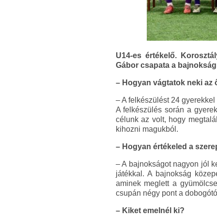
U14-es értékelő. Korosztál
Gábor csapata a bajnokság
– Hogyan vágtatok neki az
– A felkészülést 24 gyerekkel
A felkészülés során a gyerek
célunk az volt, hogy megtalál
kihozni magukból.
– Hogyan értékeled a szere
– A bajnokságot nagyon jól k
játékkal. A bajnokság közep
aminek meglett a gyümölcse.
csupán négy pont a dobogótó
– Kiket emelnél ki?