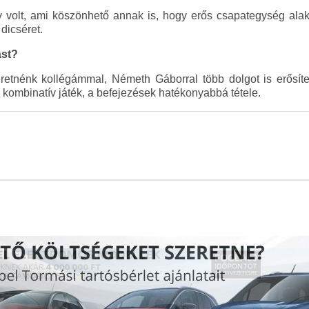
 volt, ami köszönhető annak is, hogy erős csapategység alak
 dicséret.
ást?
retnénk kollégámmal, Németh Gáborral több dolgot is erősíten
a kombinatív játék, a befejezések hatékonyabbá tétele.
u