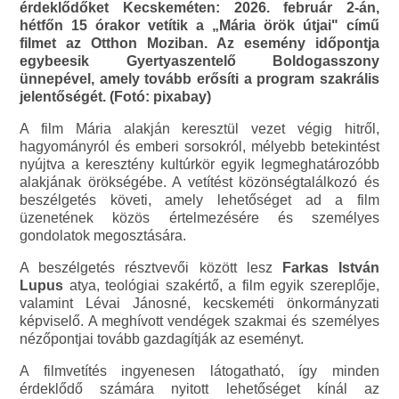
érdeklődőket Kecskeméten: 2026. február 2-án,
hétfőn 15 órakor vetítik a „Mária örök útjai" című
filmet az Otthon Moziban. Az esemény időpontja
egybeesik Gyertyaszentelő Boldogasszony
ünnepével, amely tovább erősíti a program szakrális
jelentőségét. (Fotó: pixabay)
A film Mária alakján keresztül vezet végig hitről,
hagyományról és emberi sorsokról, mélyebb betekintést
nyújtva a keresztény kultúrkör egyik legmeghatározóbb
alakjának örökségébe. A vetítést közönségtalálkozó és
beszélgetés követi, amely lehetőséget ad a film
üzenetének közös értelmezésére és személyes
gondolatok megosztására.
A beszélgetés résztvevői között lesz
Farkas István
Lupus
atya, teológiai szakértő, a film egyik szereplője,
valamint Lévai Jánosné, kecskeméti önkormányzati
képviselő. A meghívott vendégek szakmai és személyes
nézőpontjai tovább gazdagítják az eseményt.
A filmvetítés ingyenesen látogatható, így minden
érdeklődő számára nyitott lehetőséget kínál az