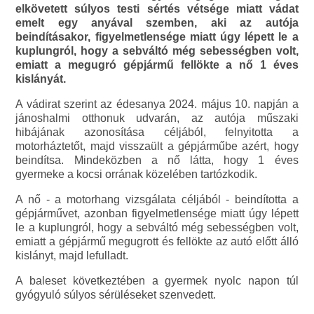
elkövetett súlyos testi sértés vétsége miatt vádat
emelt egy anyával szemben, aki az autója
beindításakor, figyelmetlensége miatt úgy lépett le a
kuplungról, hogy a sebváltó még sebességben volt,
emiatt a megugró gépjármű fellökte a nő 1 éves
kislányát.
A vádirat szerint az édesanya 2024. május 10. napján a
jánoshalmi otthonuk udvarán, az autója műszaki
hibájának azonosítása céljából, felnyitotta a
motorháztetőt, majd visszaült a gépjárműbe azért, hogy
beindítsa. Mindeközben a nő látta, hogy 1 éves
gyermeke a kocsi orrának közelében tartózkodik.
A nő - a motorhang vizsgálata céljából - beindította a
gépjárművet, azonban figyelmetlensége miatt úgy lépett
le a kuplungról, hogy a sebváltó még sebességben volt,
emiatt a gépjármű megugrott és fellökte az autó előtt álló
kislányt, majd lefulladt.
A baleset következtében a gyermek nyolc napon túl
gyógyuló súlyos sérüléseket szenvedett.