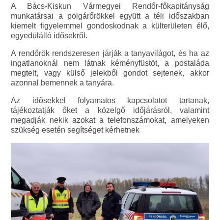
A Bács-Kiskun Vármegyei Rendőr-főkapitányság
munkatársai a polgárőrökkel együtt a téli időszakban
kiemelt figyelemmel gondoskodnak a külterületen élő,
egyedülálló idősekről.
A rendőrök rendszeresen járják a tanyavilágot, és ha az
ingatlanoknál nem látnak kéményfüstöt, a postaláda
megtelt, vagy külső jelekből gondot sejtenek, akkor
azonnal bemennek a tanyára.
Az idősekkel folyamatos kapcsolatot tartanak,
tájékoztatják őket a közelgő időjárásról, valamint
megadják nekik azokat a telefonszámokat, amelyeken
szükség esetén segítséget kérhetnek