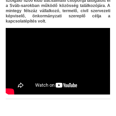
szolgáló fi200 klub bácsalmási csoportja látogatott el
a Sváb-sarokban működő közösség találkozójára. A
mintegy félszáz vállalkozó, termelő, civil szervezeti
képviselő, önkormányzati szereplő célja a
kapcsolatépítés volt.