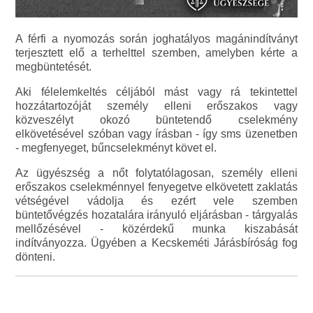
A férfi a nyomozás során joghatályos magánindítványt
terjesztett elő a terhelttel szemben, amelyben kérte a
megbüntetését.
Aki félelemkeltés céljából mást vagy rá tekintettel
hozzátartozóját személy elleni erőszakos vagy
közveszélyt okozó büntetendő cselekmény
elkövetésével szóban vagy írásban - így sms üzenetben
- megfenyeget, bűncselekményt követ el.
Az ügyészség a nőt folytatólagosan, személy elleni
erőszakos cselekménnyel fenyegetve elkövetett zaklatás
vétségével vádolja és ezért vele szemben
büntetővégzés hozatalára irányuló eljárásban - tárgyalás
mellőzésével - közérdekű munka kiszabását
indítványozza. Ügyében a Kecskeméti Járásbíróság fog
dönteni.