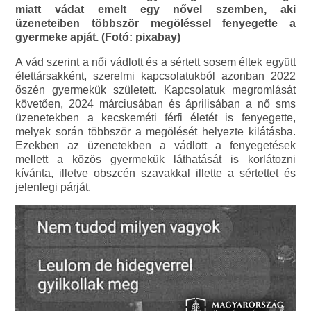
miatt vádat emelt egy nővel szemben, aki
üzeneteiben többször megöléssel fenyegette a
gyermeke apját. (Fotó: pixabay)
A vád szerint a női vádlott és a sértett sosem éltek együtt
élettársakként, szerelmi kapcsolatukból azonban 2022
őszén gyermekük született. Kapcsolatuk megromlását
követően, 2024 márciusában és áprilisában a nő sms
üzenetekben a kecskeméti férfi életét is fenyegette,
melyek során többször a megölését helyezte kilátásba.
Ezekben az üzenetekben a vádlott a fenyegetések
mellett a közös gyermekük láthatását is korlátozni
kívánta, illetve obszcén szavakkal illette a sértettet és
jelenlegi párját.