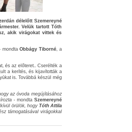
szerdán délelőtt Szemereyné
mester. Velük tartott Tóth
z, akik virágokat vittek és
- mondta
Obbágy Tiborné
, a
, és az előteret.. Cserélték a
ult a kerítés, és kijavították a
ályúkat is. Továbbá készül még
k, hogy az óvoda megújításához
írozta
- mondta
Szemereyné
kívül örülök, hogy
Tóth Attila
ész támogatásával virágokkal