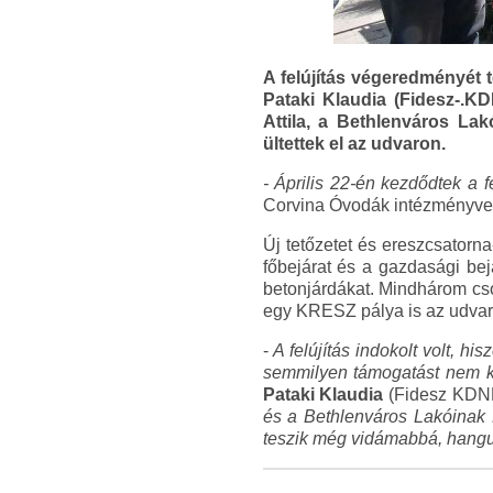
A felújítás végeredményét 
Pataki Klaudia (Fidesz-.K
Attila, a Bethlenváros Lak
ültettek el az udvaron.
- Április 22-én kezdődtek a 
Corvina Óvodák intézményvez
Új tetőzetet és ereszcsatorna
főbejárat és a gazdasági bejára
betonjárdákat. Mindhárom csop
egy KRESZ pálya is az udvar
-
A felújítás indokolt volt, h
semmilyen támogatást nem ka
Pataki Klaudia
(Fidesz KDNP)
és a Bethlenváros Lakóinak
teszik még vidámabbá, hangu