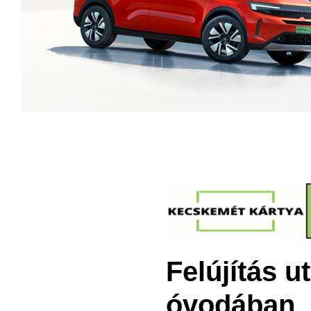
Felújítás u
óvodában