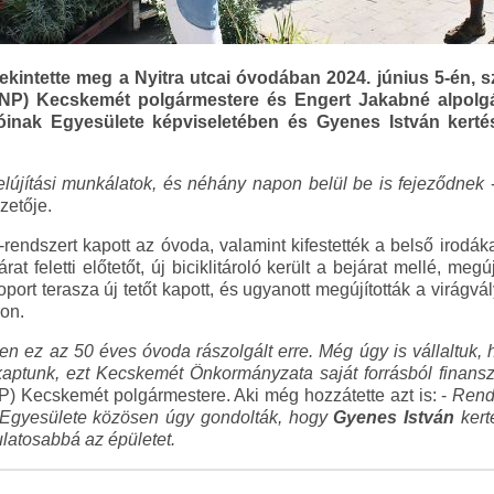
tekintette meg a Nyitra utcai óvodában 2024. június 5-én, 
DNP) Kecskemét polgármestere és Engert Jakabné alpolgár
óinak Egyesülete képviseletében és Gyenes István kertés
felújítási munkálatok, és néhány napon belül be is fejeződnek
etője.
-rendszert kapott az óvoda, valamint kifestették a belső irodákat
t feletti előtetőt, új biciklitároló került a bejárat mellé, megúj
ort terasza új tetőt kapott, és ugyanott megújították a virágv
on.
iszen ez az 50 éves óvoda rászolgált erre. Még úgy is vállaltu
ptunk, ezt Kecskemét Önkormányzata saját forrásból finansz
 Kecskemét polgármestere. Aki még hozzátette azt is: -
Rend
 Egyesülete közösen úgy gondolták, hogy
Gyenes István
kert
latosabbá az épületet.