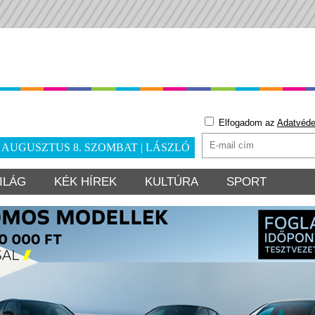
Elfogadom az
Adatvéde
. AUGUSZTUS 8. SZOMBAT | LÁSZLÓ
ILÁG
KÉK HÍREK
KULTÚRA
SPORT