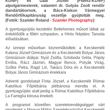
KDNP) és Gaál József (Fidesz-KDNP)
alpolgármesterek, valamint dr. Gulyás Zsolt rendőr
dandártábornok, a Bács-Kiskun Vármegyei
Rendőrfőkapitányság vezetője gyújtották meg.
(Fotók: Szamler Roland -
Szamler Photography
):
A gyertyagyújtás kezdetén Betlehemes műsort láttak az
érdeklődők a főtéri színpadon, a Hírös Néptánc Tanoda
előadásában.
Az ünnepi műsorban közreműködtek: a Kecskeméti
Katona József Gimnázium és a Kecskeméti Bolyai János
Gimnázium diákjai: Nyúl Zsófia, Szloboda Gréta, Pópity
Emília, Rácz Jázmin, Magyar Bence, Polyák Virág,
Szőke Petra, Ragó Lili, Takács Dóra és a Kecskeméti
Bolyai János Gimnázium énekkara
Adventi gondolatait Finta József, a Kecskeméti Római
Katolikus Főplébánia plébánosa mondta el. A
gyertyagyújtás alatt pedig a Római Katolikus Főplébánia
La Famiglia kórusa énekelt.
A programot követően szeretetvendégséggel várt
mindenkit a Magyar Máltai Szeretetszolgálat Kecskeméti