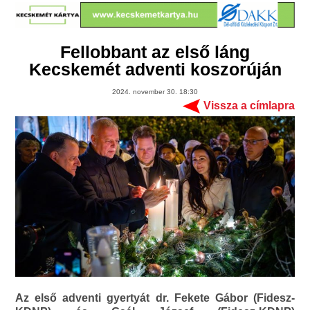
Fellobbant az első láng
Kecskemét adventi koszorúján
2024. november 30. 18:30
Vissza a címlapra
Az első adventi gyertyát dr. Fekete Gábor (Fidesz-