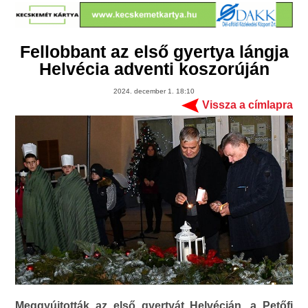
Fellobbant az első gyertya lángja
Helvécia adventi koszorúján
2024. december 1. 18:10
Vissza a címlapra
Meggyújtották az első gyertyát Helvécián, a Petőfi