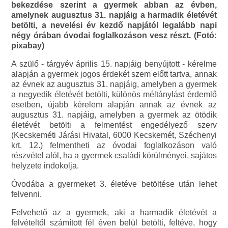
bekezdése szerint a gyermek abban az évben,
amelynek augusztus 31. napjáig a harmadik életévét
betölti, a nevelési év kezdő napjától legalább napi
négy órában óvodai foglalkozáson vesz részt. (Fotó:
pixabay)
A szülő - tárgyév április 15. napjáig benyújtott - kérelme
alapján a gyermek jogos érdekét szem előtt tartva, annak
az évnek az augusztus 31. napjáig, amelyben a gyermek
a negyedik életévét betölti, különös méltánylást érdemlő
esetben, újabb kérelem alapján annak az évnek az
augusztus 31. napjáig, amelyben a gyermek az ötödik
életévét betölti a felmentést engedélyező szerv
(Kecskeméti Járási Hivatal, 6000 Kecskemét, Széchenyi
krt. 12.) felmentheti az óvodai foglalkozáson való
részvétel alól, ha a gyermek családi körülményei, sajátos
helyzete indokolja.
Óvodába a gyermeket 3. életéve betöltése után lehet
felvenni.
Felvehető az a gyermek, aki a harmadik életévét a
felvételtől számított fél éven belül betölti, feltéve, hogy