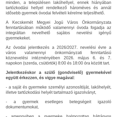
minden, a településen lakóhellyel, ennek hiányában
tartózkodási hellyel rendelkező hároméves és annál
idősebb gyermek óvodai felvételi kérelme teljesíthető.
A Kecskemét Megyei Jogú Város Önkormányzata
fenntartásában működő valamennyi óvoda fogadja az
integráltan nevelhető sajátos nevelési igényű
gyermekeket.
Az óvodai jelentkezés a 2026/2027. nevelési évre a
város valamennyi önkormányzati fenntartású
köznevelési intézményében 2026. május 6. és 7.
napokon (szerda, csütörtök) 8:00 és 18:00 óra között tart.
Jelentkezéskor a szülő (gondviselő) gyermekével
együtt érkezzen, és vigye magával:
- a saját és gyermeke személyi azonosítóját, lakóhelyét,
illetve tartózkodási helyét tartalmazó igazolványt,
- a gyermek esetleges betegségeit igazoló
dokumentumokat,
- amennyiben a gyermeke halmozottan hátrányos