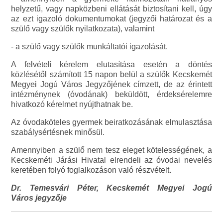
helyzetű, vagy napközbeni ellátását biztosítani kell, úgy
az ezt igazoló dokumentumokat (jegyzői határozat és a
szülő vagy szülők nyilatkozata), valamint
- a szülő vagy szülők munkáltatói igazolását.
A felvételi kérelem elutasítása esetén a döntés
közlésétől számított 15 napon belül a szülők Kecskemét
Megyei Jogú Város Jegyzőjének címzett, de az érintett
intézménynek (óvodának) beküldött, érdeksérelemre
hivatkozó kérelmet nyújthatnak be.
Az óvodaköteles gyermek beiratkozásának elmulasztása
szabálysértésnek minősül.
Amennyiben a szülő nem tesz eleget kötelességének, a
Kecskeméti Járási Hivatal elrendeli az óvodai nevelés
keretében folyó foglalkozáson való részvételt.
Dr. Temesvári Péter, Kecskemét Megyei Jogú
Város
jegyzője