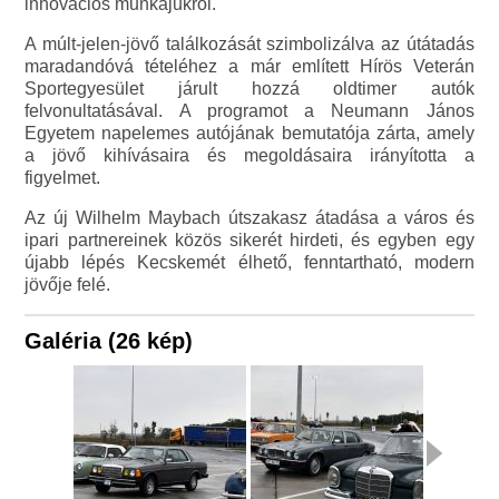
innovációs munkájukról.
A múlt-jelen-jövő találkozását szimbolizálva az útátadás
maradandóvá tételéhez a már említett Hírös Veterán
Sportegyesület járult hozzá oldtimer autók
felvonultatásával. A programot a Neumann János
Egyetem napelemes autójának bemutatója zárta, amely
a jövő kihívásaira és megoldásaira irányította a
figyelmet.
Az új Wilhelm Maybach útszakasz átadása a város és
ipari partnereinek közös sikerét hirdeti, és egyben egy
újabb lépés Kecskemét élhető, fenntartható, modern
jövője felé.
Galéria (26 kép)