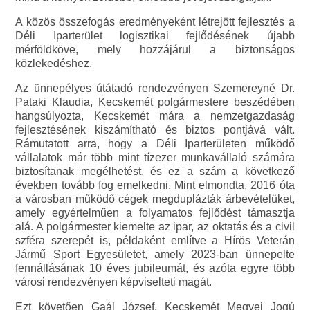
A közös összefogás eredményeként létrejött fejlesztés a
Déli Iparterület logisztikai fejlődésének újabb
mérföldköve, mely hozzájárul a biztonságos
közlekedéshez.
Az ünnepélyes útátadó rendezvényen Szemereyné Dr.
Pataki Klaudia, Kecskemét polgármestere beszédében
hangsúlyozta, Kecskemét mára a nemzetgazdaság
fejlesztésének kiszámítható és biztos pontjává vált.
Rámutatott arra, hogy a Déli Iparterületen működő
vállalatok már több mint tízezer munkavállaló számára
biztosítanak megélhetést, és ez a szám a következő
években tovább fog emelkedni. Mint elmondta, 2016 óta
a városban működő cégek megduplázták árbevételüket,
amely egyértelműen a folyamatos fejlődést támasztja
alá. A polgármester kiemelte az ipar, az oktatás és a civil
szféra szerepét is, példaként említve a Hírös Veterán
Jármű Sport Egyesületet, amely 2023-ban ünnepelte
fennállásának 10 éves jubileumát, és azóta egyre több
városi rendezvényen képviselteti magát.
Ezt követően Gaál József, Kecskemét Megyei Jogú