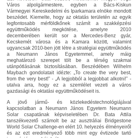
Város alpolgármestere, egyben a Bács-Kiskun
Vármegyei Kereskedelmi és Iparkamara elnöke mondott
beszédet. Kiemelte, hogy az oktatás területén az egyik
legfontosabb mérföldkőnek számít a szakképzési
együttműködés megkötése, amelyre 2010
decemberében került sor a Mercedes-Benz gyár,
Kecskemét városa és a Kamara között, valamint
ugyancsak 2010-ben jött létre a stratégiai együttműködés
a Neumann János Egyetemmel, amely máig
meghatározó szerepet tölt be a térség szakmai
utánpótlásának biztosításában. Beszédében Wilhelm
Maybach gondolatait idézte: „To create the very best,
from the very best!" - „A legjobból a legjobbat alkotni!" -
utalva arra, hogy ez a szemlélet vezeti a város
gazdasági és oktatási együttműködéseit is.
A jövő jármű- és közlekedéstechnológiájával
kapcsolatban a Neumann János Egyetem Neumann
Solar csapatának képviseletében Dr. Bata Attila
tanszékvezető számolt be az ausztráliai Bridgestone
World Solar Challenge-en elért 10. helyezés élményeiről
és az ezt eredményező több mint egy évtizede tartó