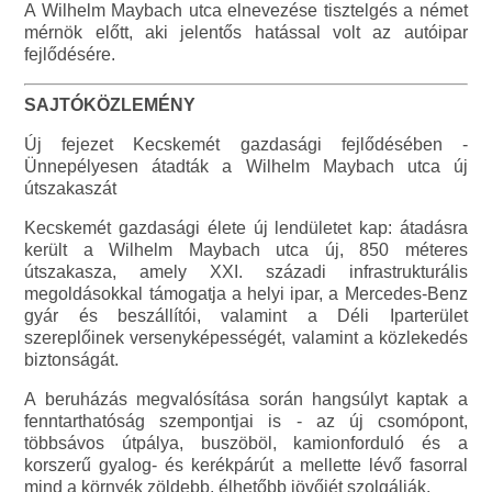
A Wilhelm Maybach utca elnevezése tisztelgés a német
mérnök előtt, aki jelentős hatással volt az autóipar
fejlődésére.
SAJTÓKÖZLEMÉNY
Új fejezet Kecskemét gazdasági fejlődésében -
Ünnepélyesen átadták a Wilhelm Maybach utca új
útszakaszát
Kecskemét gazdasági élete új lendületet kap: átadásra
került a Wilhelm Maybach utca új, 850 méteres
útszakasza, amely XXI. századi infrastrukturális
megoldásokkal támogatja a helyi ipar, a Mercedes-Benz
gyár és beszállítói, valamint a Déli Iparterület
szereplőinek versenyképességét, valamint a közlekedés
biztonságát.
A beruházás megvalósítása során hangsúlyt kaptak a
fenntarthatóság szempontjai is - az új csomópont,
többsávos útpálya, buszöböl, kamionforduló és a
korszerű gyalog- és kerékpárút a mellette lévő fasorral
mind a környék zöldebb, élhetőbb jövőjét szolgálják.